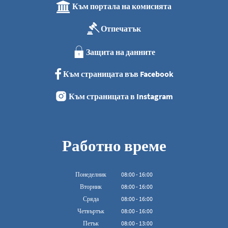
Към портала на комисията
Отпечатък
Защита на данните
Към страницата във Facebook
Към страницата в Instagram
Работно време
Понеделник
08
:
00
-
16:00
От 08:00 до 16:00
Вторник
08
:
00
-
16:00
От 08:00 до 16:00
Сряда
08
:
00
-
16:00
От 08:00 до 16:00
Четвъртък
08
:
00
-
16:00
От 08:00 до 16:00
Петък
08
:
00
-
13:00