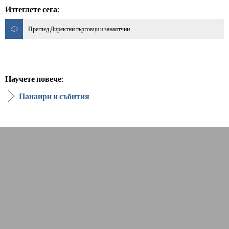
Изтеглете сега:
Преглед Директни търговци и занаятчии
Научете повече:
Панаири и събития