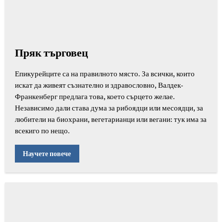
Пряк търговец
Епикурейците са на правилното място. За всички, които
искат да живеят съзнателно и здравословно, Валдек-
Франкенберг предлага това, което сърцето желае.
Независимо дали става дума за рибоядци или месоядци, за
любители на биохрани, вегетарианци или вегани: тук има за
всекиго по нещо.
Научете повече