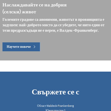
Наслаждавайте се на добрия
(селски) живот
Големите градове са анонимни, животът в провинцията е
задушен: най-доброто място да се убедите, че нито един от
тези предразсъдъци не е верен, е Валдек-Франкенберг.
Научете повече
Свържете се с
Област Waldeck-Frankenberg
Южен пръстен 2