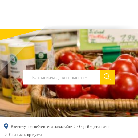
українська
türkçe
english
العربية
persisch
deutsch
Вие сте тук:
живейте и се наслаждавайте
Открийте регионални
Регионални продукти