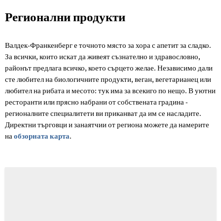
Регионални
Регионални продукти
продукти
Валдек-Франкенберг е точното място за хора с апетит за сладко.
За всички, които искат да живеят съзнателно и здравословно,
районът предлага всичко, което сърцето желае. Независимо дали
сте любител на биологичните продукти, веган, вегетарианец или
любител на рибата и месото: тук има за всекиго по нещо. В уютни
ресторанти или прясно набрани от собствената градина -
регионалните специалитети ви приканват да им се насладите.
Директни търговци и занаятчии от региона можете да намерите
на
обзорната карта
.