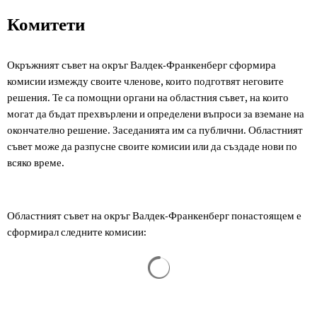
Комитети
Комитети
Окръжният съвет на окръг Валдек-Франкенберг сформира
комисии измежду своите членове, които подготвят неговите
решения. Те са помощни органи на областния съвет, на които
могат да бъдат прехвърлени и определени въпроси за вземане на
окончателно решение. Заседанията им са публични. Областният
съвет може да разпусне своите комисии или да създаде нови по
всяко време.
Областният съвет на окръг Валдек-Франкенберг понастоящем е
сформирал следните комисии:
Резултатите от търсенето са за