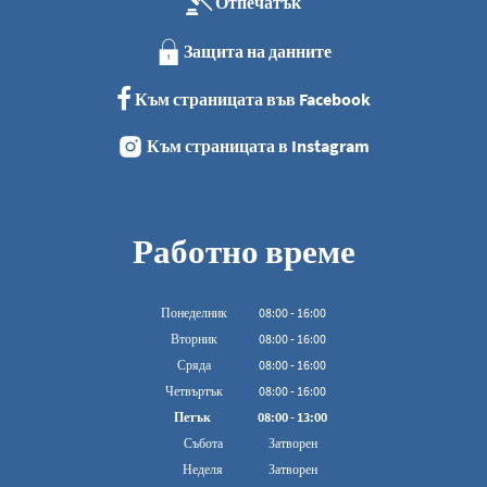
Отпечатък
Защита на данните
Към страницата във Facebook
Към страницата в Instagram
Работно време
Понеделник
08
:
00
-
16:00
От 08:00 до 16:00
Вторник
08
:
00
-
16:00
От 08:00 до 16:00
Сряда
08
:
00
-
16:00
От 08:00 до 16:00
Четвъртък
08
:
00
-
16:00
От 08:00 до 16:00
Петък
08
:
00
-
13:00
От 08:00 до 13:00 ч.
Събота
Затворен
Неделя
Затворен