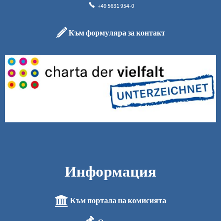
+49 5631 954-0
Към формуляра за контакт
Информация
Към портала на комисията