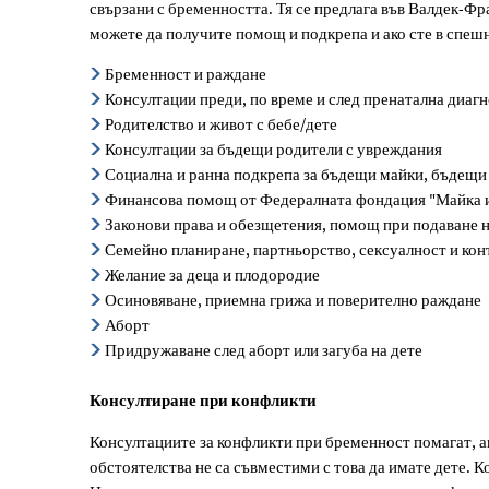
свързани с бременността. Тя се предлага във Валдек-Ф
бременност
можете да получите помощ и подкрепа и ако сте в спешн
Бременност и раждане
Консултации преди, по време и след пренатална диаг
Родителство и живот с бебе/дете
Консултации за бъдещи родители с увреждания
Социална и ранна подкрепа за бъдещи майки, бъдещи
Финансова помощ от Федералната фондация "Майка и
Законови права и обезщетения, помощ при подаване 
Семейно планиране, партньорство, сексуалност и ко
Желание за деца и плодородие
Осиновяване, приемна грижа и поверително раждане
Аборт
Придружаване след аборт или загуба на дете
Консултиране при конфликти
Консултациите за конфликти при бременност помагат, а
обстоятелства не са съвместими с това да имате дете. К