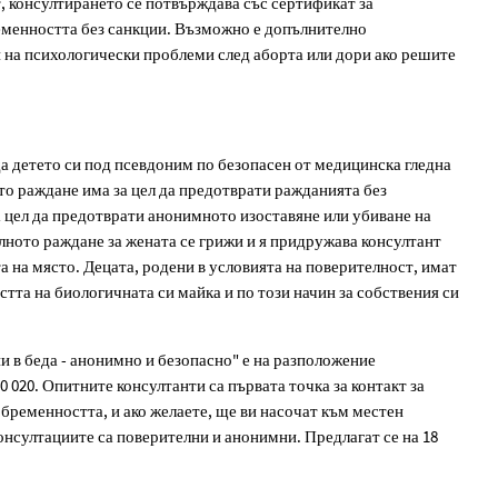
, консултирането се потвърждава със сертификат за
ременността без санкции. Възможно е допълнително
й на психологически проблеми след аборта или дори ако решите
а детето си под псевдоним по безопасен от медицинска гледна
то раждане има за цел да предотврати ражданията без
 цел да предотврати анонимното изоставяне или убиване на
лното раждане за жената се грижи и я придружава консултант
а на място. Децата, родени в условията на поверителност, имат
тта на биологичната си майка и по този начин за собствения си
 в беда - анонимно и безопасно" е на разположение
0 020. Опитните консултанти са първата точка за контакт за
 бременността, и ако желаете, ще ви насочат към местен
онсултациите са поверителни и анонимни. Предлагат се на 18