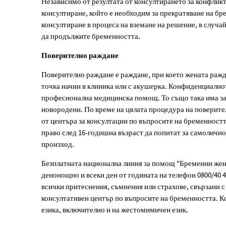
Независимо от резултата от консултирането за конфликт
консултиране, който е необходим за прекратяване на б
консултиране в процеса на вземане на решение, в случа
да продължите бременността.
Поверително раждане
Поверително раждане е раждане, при което жената ражд
точка начин в клиника или с акушерка. Конфиденциално
професионална медицинска помощ. То също така има за
новородени. По време на цялата процедура на поверите
от центъра за консултации по въпросите на бременностт
право след 16-годишна възраст да попитат за самоличнос
произход.
Безплатната национална линия за помощ "Бременни жени
денонощно и всеки ден от годината на телефон 0800/40 4
всички притеснения, съмнения или страхове, свързани с
консултативен център по въпросите на бременността. К
езика, включително и на жестомимичен език.