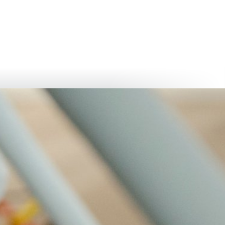
български
українська
türkçe
english
العربية
persisch
deutsch
живейте и се наслаждавайте