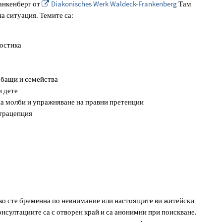
ранкенберг от
Diakonisches Werk Waldeck-Frankenberg
Там
а ситуация. Темите са:
ностика
 бащи и семейства
 дете
на молби и упражняване на правни претенции
нтрацепция
ко сте бременна по невнимание или настоящите ви житейски
онсултациите са с отворен край и са анонимни при поискване.