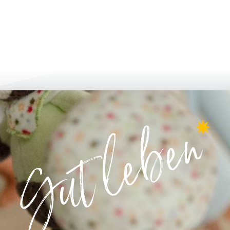
 и кандидатстване
израстване и развитие