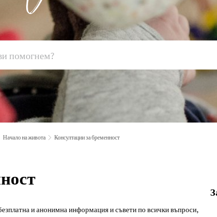
Начало на живота
Консултации за бременност
нност
З
безплатна и анонимна информация и съвети по всички въпроси,