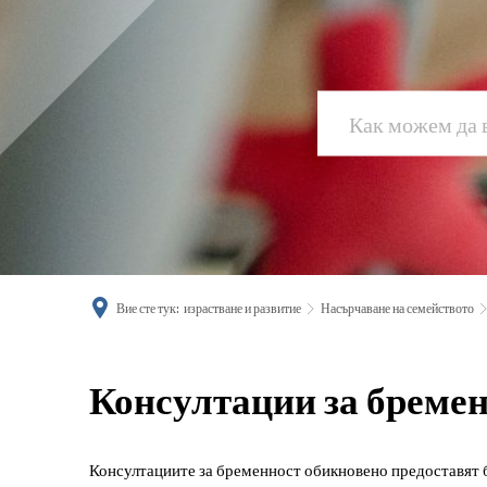
Вие сте тук:
израстване и развитие
Насърчаване на семейството
Консултации
Консултации за бреме
за
Консултациите за бременност обикновено предоставят 