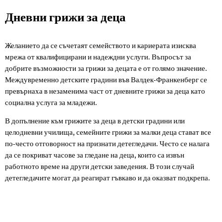
Дневни
Дневни грижи за деца
грижи
Желанието да се съчетаят семейството и кариерата изисква
за
мрежа от квалифицирани и надеждни услуги. Въпросът за
деца
добрите възможности за грижи за децата е от голямо значение.
Междувременно детските градини във Валдек-Франкенберг се
превърнаха в незаменима част от дневните грижи за деца като
социална услуга за младежи.
В допълнение към грижите за деца в детски градини или
целодневни училища, семейните грижи за малки деца стават все
по-често отговорност на признати детегледачи. Често се налага
да се покриват часове за гледане на деца, които са извън
работното време на други детски заведения. В този случай
детегледачите могат да реагират гъвкаво и да оказват подкрепа.