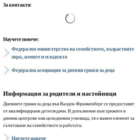
За контакти:
Резултатите от търсенето са за
Научете повече:
Федерално министерство на семейството, възрастните
хора, жените и младежта
Федерална асоциация за дневни грижи за деца
Информация за родители и настойници
Дневните грижи за деца във Валдек-Франкенберг се предоставят
от квалифицирани детегледачи. В допълнение към грижите в
дневни центрове или целодневни училища, тя е важен елемент за
съчетаване на семейството и работата.
Научете повече