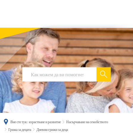
українська
türkçe
english
العربية
persisch
deutsch
Вие сте тук:
израстване и развитие
Насърчаване на семейството
Грижа за децата
Дневни грижи за деца