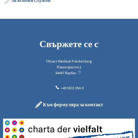
За всички служби
Свържете се с
Област Waldeck-Frankenberg
Южен пръстен 2
34497
Корбах
+49 5631 954-0
Към формуляра за контакт