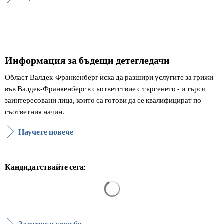
Информация за бъдещи детегледачи
Област Валдек-Франкенберг иска да разшири услугите за грижи
във Валдек-Франкенберг в съответствие с търсенето - и търси
заинтересовани лица, които са готови да се квалифицират по
съответния начин.
Научете повече
Кандидатствайте сега:
Резултатите от търсенето са за