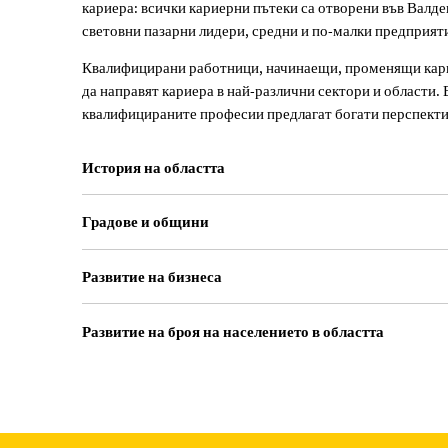
кариера: всички кариерни пътеки са отворени във Валде
икономическо
световни пазарни лидери, средни и по-малки предприят
развитие
Квалифицирани работници, начинаещи, променящи карие
да направят кариера в най-различни сектори и области.
квалифицираните професии предлагат богати перспектив
История на областта
Градове и общини
Развитие на бизнеса
Развитие на броя на населението в областта