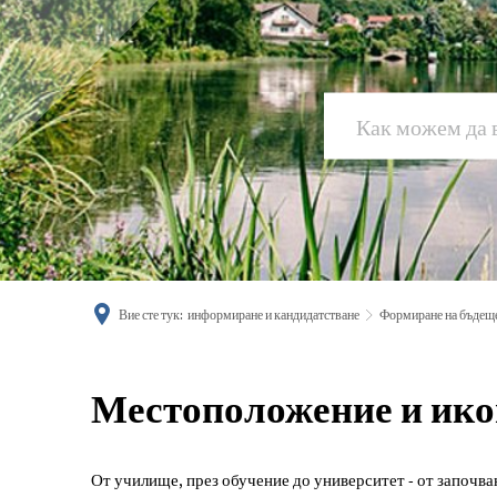
Вие сте тук:
информиране и кандидатстване
Формиране на бъдещ
Местоположение
Местоположение и ико
и
От училище, през обучение до университет - от започв