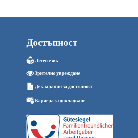
Достъпност
Лесен език
0
Зрително увреждане
0
0
Декларация за достъпност
0
 ч.
Бариера за докладване