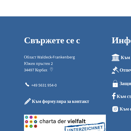
Свържете се с
Инф
Област Waldeck-Frankenberg
Към 
Южен пръстен 2
Отпе
34497
Корбах
Защи
+49 5631 954-0
Към ст
Към формуляра за контакт
Към 