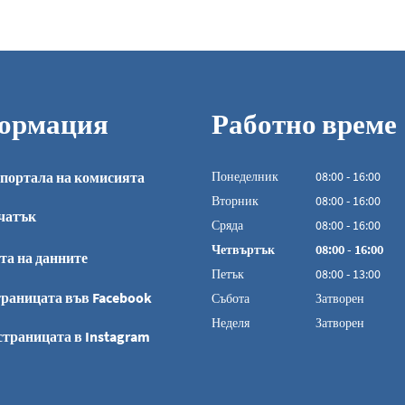
ормация
Работно време
портала на комисията
Понеделник
08
:
00
-
16:00
От 08:00 до 16:0
Вторник
08
:
00
-
16:00
чатък
От 08:00 до 16:0
Сряда
08
:
00
-
16:00
От 08:00 до 16:0
Четвъртък
08
:
00
-
16:00
та на данните
От 08:00 до 16:0
Петък
08
:
00
-
13:00
От 08:00 до 13:00
раницата във Facebook
Събота
Затворен
Неделя
Затворен
страницата в Instagram