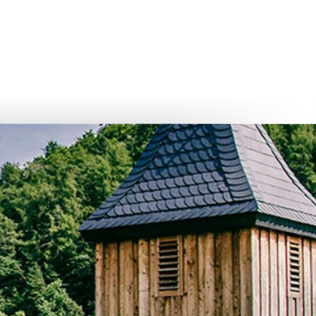
български
українська
türkçe
english
العربية
persisch
deutsch
живейте и се наслаждавайте