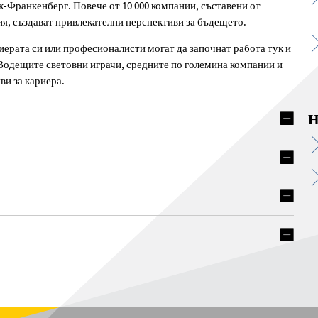
к-Франкенберг. Повече от 10 000 компании, съставени от
ия, създават привлекателни перспективи за бъдещето.
рата си или професионалисти могат да започнат работа тук и
 Водещите световни играчи, средните по големина компании и
и за кариера.
Н