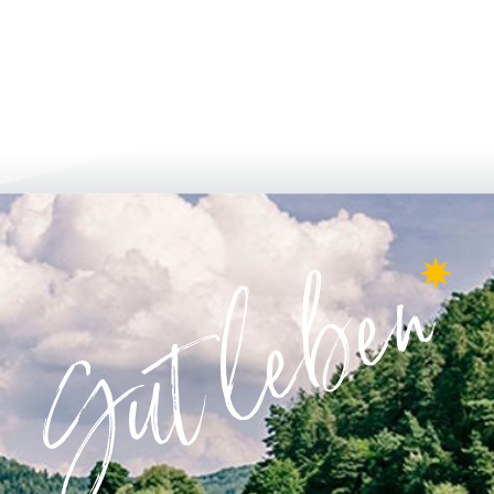
 и кандидатстване
израстване и развитие