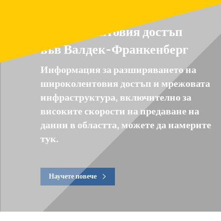
Разширяване на
широколентовия достъп
във Валдек-Франкенберг
Информация за разширяването на
широколентовия достъп и мрежовата
инфраструктура, включително за
високите скорости на предаване на
данни в областта, можете да намерите
тук.
Научете повече