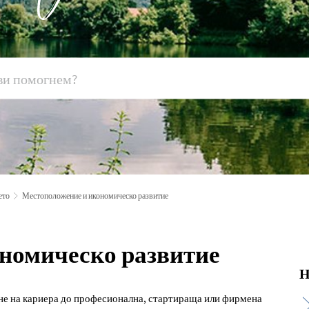
ето
Местоположение и икономическо развитие
номическо развитие
Н
ане на кариера до професионална, стартираща или фирмена