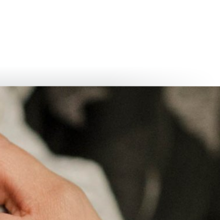
български
українська
türkçe
english
العربية
persisch
deutsch
eli̇şmek
yaşa ve eğlen