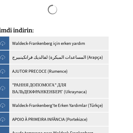
Arama sonuçları yüklendi
imdi indirin:
Waldeck-Frankenberg için erken yardım
المساعدات المبكرة) لفالديك فرانكينبيرج (Arapça)
AJUTOR PRECOCE (Rumence)
"РАННЯ ДОПОМОГА" ДЛЯ
ВАЛЬДЕКФРАНКЕНБЕРГ (Ukraynaca)
Waldeck-Frankenberg'te Erken Yardımlar (Türkçe)
APOIO À PRIMEIRA INFÂNCIA (Portekizce)
Ayuda temprana para Waldeck-Frankenberg