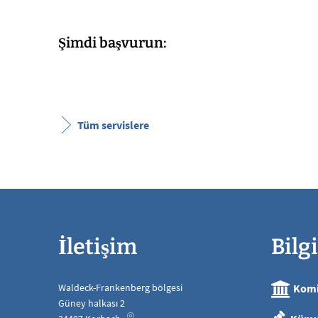
Şimdi başvurun:
Tüm servislere
İletişim
Bilgi
Waldeck-Frankenberg bölgesi
Komi
Güney halkası 2