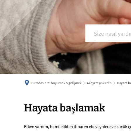
Buradasınız:
büyümek & geli̇şmek
Aileyi teşvik edin
Hayata b
Hayata
Hayata başlamak
başlamak
Erken yardım, hamilelikten itibaren ebeveynlere ve küçük çoc