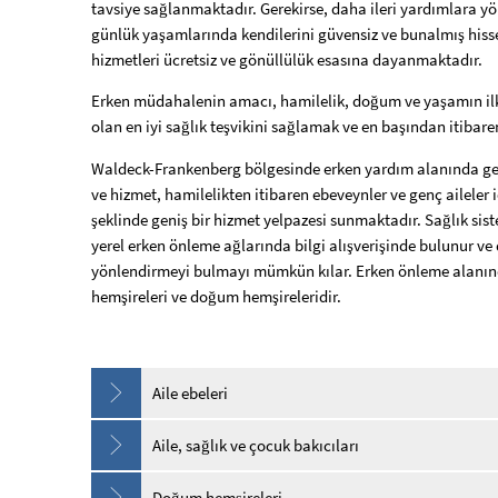
tavsiye sağlanmaktadır. Gerekirse, daha ileri yardımlara yö
günlük yaşamlarında kendilerini güvensiz ve bunalmış hisse
hizmetleri ücretsiz ve gönüllülük esasına dayanmaktadır.
Erken müdahalenin amacı, hamilelik, doğum ve yaşamın il
olan en iyi sağlık teşvikini sağlamak ve en başından itibare
Waldeck-Frankenberg bölgesinde erken yardım alanında gen
ve hizmet, hamilelikten itibaren ebeveynler ve genç aileler 
şeklinde geniş bir hizmet yelpazesi sunmaktadır. Sağlık sis
yerel erken önleme ağlarında bilgi alışverişinde bulunur ve di
yönlendirmeyi bulmayı mümkün kılar. Erken önleme alanında
hemşireleri ve doğum hemşireleridir.
Aile ebeleri
Aile, sağlık ve çocuk bakıcıları
Doğum hemşireleri