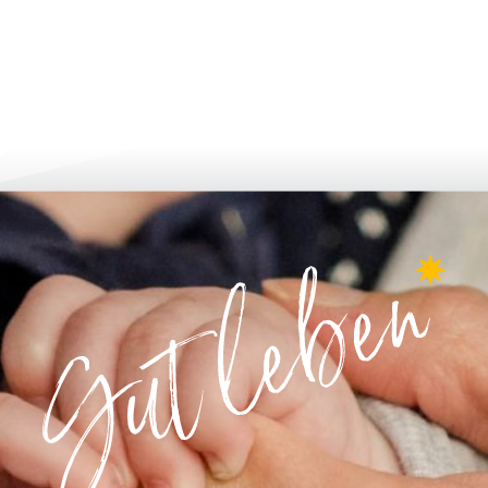
bi̇lgi̇lendi̇ri̇n ve uygulayin
büyümek & g