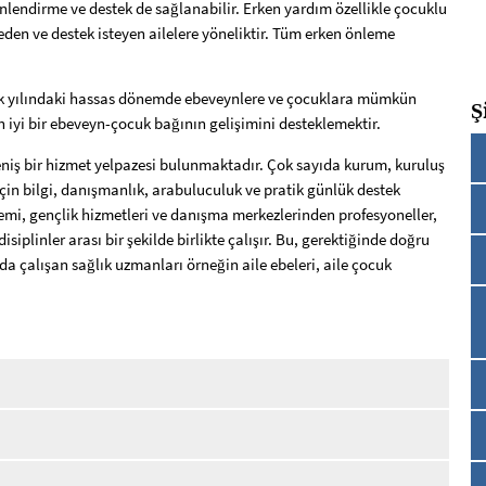
nlendirme ve destek de sağlanabilir. Erken yardım özellikle çocuklu
den ve destek isteyen ailelere yöneliktir. Tüm erken önleme
k yılındaki hassas dönemde ebeveynlere ve çocuklara mümkün
Ş
n iyi bir ebeveyn-çocuk bağının gelişimini desteklemektir.
iş bir hizmet yelpazesi bulunmaktadır. Çok sayıda kurum, kuruluş
için bilgi, danışmanlık, arabuluculuk ve pratik günlük destek
temi, gençlik hizmetleri ve danışma merkezlerinden profesyoneller,
siplinler arası bir şekilde birlikte çalışır. Bu, gerektiğinde doğru
 çalışan sağlık uzmanları örneğin aile ebeleri, aile çocuk