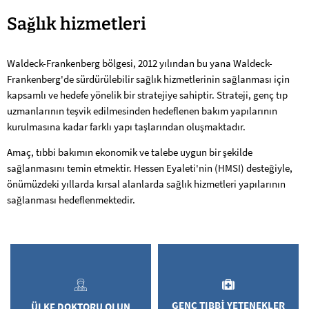
Sağlık
Sağlık hizmetleri
hizmetleri
Waldeck-Frankenberg bölgesi, 2012 yılından bu yana Waldeck-
Frankenberg'de sürdürülebilir sağlık hizmetlerinin sağlanması için
kapsamlı ve hedefe yönelik bir stratejiye sahiptir. Strateji, genç tıp
uzmanlarının teşvik edilmesinden hedeflenen bakım yapılarının
kurulmasına kadar farklı yapı taşlarından oluşmaktadır.
Amaç, tıbbi bakımın ekonomik ve talebe uygun bir şekilde
sağlanmasını temin etmektir. Hessen Eyaleti'nin (HMSI) desteğiyle,
önümüzdeki yıllarda kırsal alanlarda sağlık hizmetleri yapılarının
sağlanması hedeflenmektedir.
GENÇ TIBBI YETENEKLER
ÜLKE DOKTORU OLUN