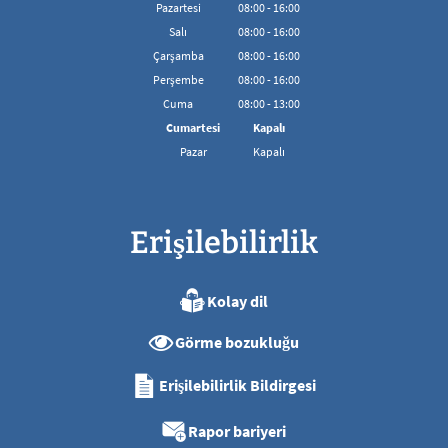
Pazartesi
08
:
00
-
16:00
08:00'den 16:00'ya kadar
Salı
08
:
00
-
16:00
08:00'den 16:00'ya kadar
Çarşamba
08
:
00
-
16:00
08:00'den 16:00'ya kadar
Perşembe
08
:
00
-
16:00
08:00'den 16:00'ya kadar
Cuma
08
:
00
-
13:00
08:00 - 13:00 arası
Cumartesi
Kapalı
Pazar
Kapalı
Erişilebilirlik
Kolay dil
Görme bozukluğu
Erişilebilirlik Bildirgesi
Rapor bariyeri