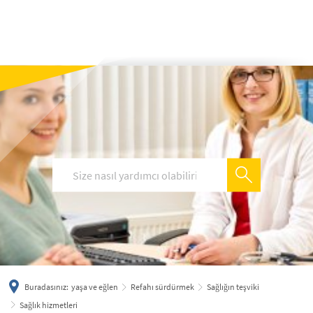
українська
türkçe
english
العربية
persisch
deutsch
Buradasınız:
yaşa ve eğlen
Refahı sürdürmek
Sağlığın teşviki
Sağlık hizmetleri