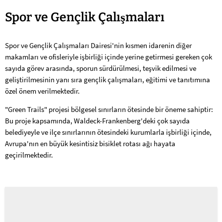
Spor
Spor ve Gençlik Çalışmaları
ve
Spor ve Gençlik Çalışmaları Dairesi'nin kısmen idarenin diğer
gençlik
makamları ve ofisleriyle işbirliği içinde yerine getirmesi gereken çok
çalışmaları
sayıda görev arasında, sporun sürdürülmesi, teşvik edilmesi ve
geliştirilmesinin yanı sıra gençlik çalışmaları, eğitimi ve tanıtımına
özel önem verilmektedir.
"Green Trails" projesi bölgesel sınırların ötesinde bir öneme sahiptir:
Bu proje kapsamında, Waldeck-Frankenberg'deki çok sayıda
belediyeyle ve ilçe sınırlarının ötesindeki kurumlarla işbirliği içinde,
Avrupa'nın en büyük kesintisiz bisiklet rotası ağı hayata
geçirilmektedir.