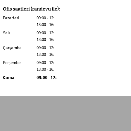
Ofis saatleri (randevu ile):
Pazartesi
09:00
-
12:
00 09:00 - 12:00 arası
13:00
-
16:
00 13:00 - 16:00 arası
Salı
09:00
-
12:
00 09:00 - 12:00 arası
13:00
-
16:
00 13:00 - 16:00 arası
Çarşamba
09:00
-
12:
00 09:00 - 12:00 arası
13:00
-
16:
00 13:00 - 16:00 arası
Perşembe
09:00
-
12:
00 09:00 - 12:00 arası
13:00
-
16:
00 13:00 - 16:00 arası
Cuma
09
:
00
-
12:
00 09:00'dan 12:00'ye kadar