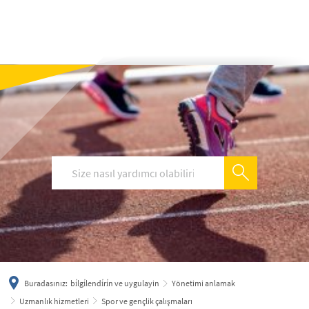
українська
türkçe
english
العربية
persisch
deutsch
Buradasınız:
bi̇lgi̇lendi̇ri̇n ve uygulayin
Yönetimi anlamak
Uzmanlık hizmetleri
Spor ve gençlik çalışmaları