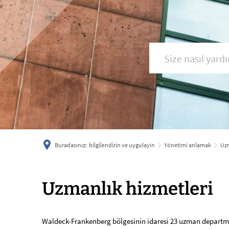
Buradasınız:
bi̇lgi̇lendi̇ri̇n ve uygulayin
Yönetimi anlamak
Uzm
Uzmanlık
Uzmanlık hizmetleri
hizmetleri
Waldeck-Frankenberg bölgesinin idaresi 23 uzman departmana