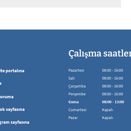
Çalışma saatle
te portalına
Pazartesi
08
:
00
-
16:00
08:00'den 16:00'
Salı
08
:
00
-
16:00
e
08:00'den 16:00'
Çarşamba
08
:
00
-
16:00
08:00'den 16:00'
Perşembe
08
:
00
-
16:00
koruma
08:00'den 16:00'
Cuma
08
:
00
-
13:00
08:00 - 13:00 ara
ok sayfasına
Cumartesi
Kapalı
Pazar
Kapalı
gram sayfasına