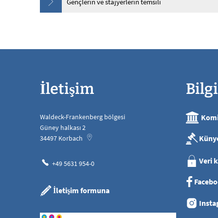
Gençlerin ve stajyerlerin temsili
İletişim
Bilgi
Waldeck-Frankenberg bölgesi
Komi
Güney halkası 2
Küny
34497
Korbach
Veri 
+49 5631 954-0
Facebo
İletişim formuna
Insta