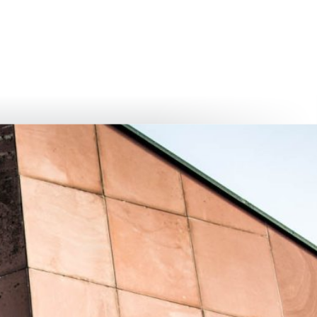
български
українська
türkçe
english
العربية
persisch
deutsch
eli̇şmek
yaşa ve eğlen