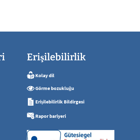
ri
Erişilebilirlik
Kolay dil
ya kadar
Görme bozukluğu
ya kadar
ya kadar
Erişilebilirlik Bildirgesi
ya kadar
sı
Rapor bariyeri