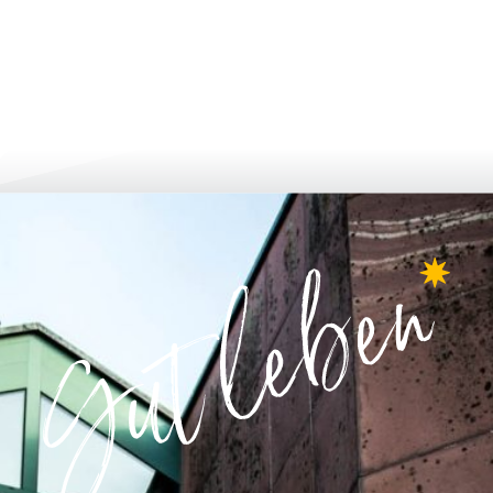
bi̇lgi̇lendi̇ri̇n ve uygulayin
büyümek & g