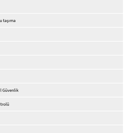
lu taşıma
l Güvenlik
trolü