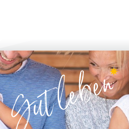
bi̇lgi̇lendi̇ri̇n ve uygulayin
büyümek & g