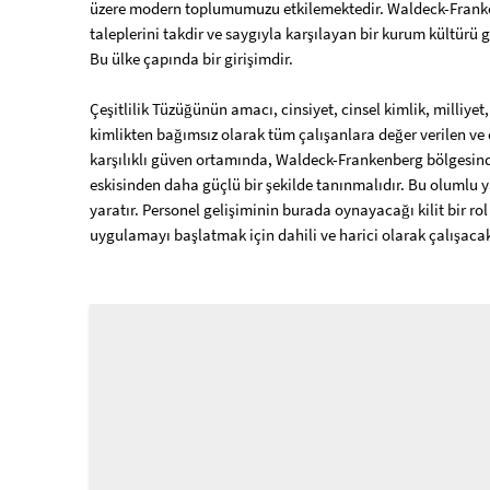
üzere modern toplumumuzu etkilemektedir. Waldeck-Franken
taleplerini takdir ve saygıyla karşılayan bir kurum kültürü 
Bu ülke çapında bir girişimdir.
Çeşitlilik Tüzüğünün amacı, cinsiyet, cinsel kimlik, milliyet, 
kimlikten bağımsız olarak tüm çalışanlara değer verilen ve
karşılıklı güven ortamında, Waldeck-Frankenberg bölgesindek
eskisinden daha güçlü bir şekilde tanınmalıdır. Bu olumlu ya
yaratır. Personel gelişiminin burada oynayacağı kilit bir rol
uygulamayı başlatmak için dahili ve harici olarak çalışac