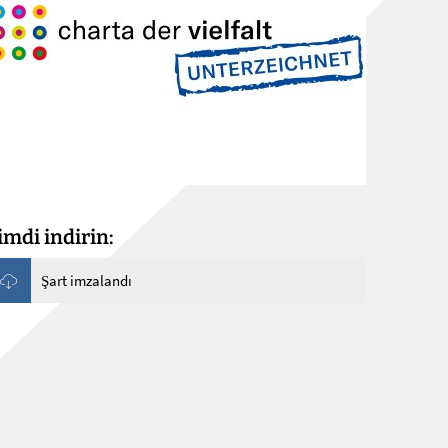
imdi indirin:
Şart imzalandı