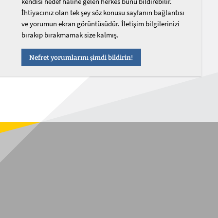
kendisi hedef haline gelen herkes bunu bildirebilir.
İhtiyacınız olan tek şey söz konusu sayfanın bağlantısı
ve yorumun ekran görüntüsüdür. İletişim bilgilerinizi
bırakıp bırakmamak size kalmış.
Nefret yorumlarını şimdi bildirin!