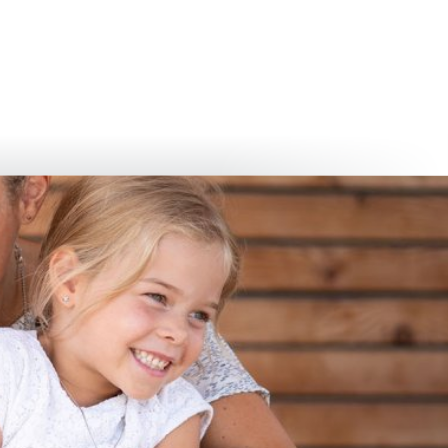
български
українська
türkçe
english
العربية
persisch
deutsch
eli̇şmek
yaşa ve eğlen