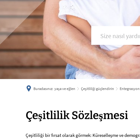
Buradasınız:
yaşa ve eğlen
Çeşitliliği güçlendirin
Entegrasyon
Çeşitlilik
Çeşitlilik Sözleşmesi
Sözleşmesi
Çeşitliliği bir fırsat olarak görmek: Küreselleşme ve demo