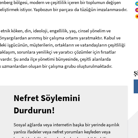
berg bölgesi, modern ve çeşitlilik içeren bir toplumun değişen
geliştirmek istiyor. Yapbozun bir parçası da tüzüğün imzalanmasıdır.
etnik köken, din, ideoloji, engellilik, yaş, cinsel yönelim ve
 önyargılardan arınmış bir çalışma ortamı yaratmaktır. Kabul ve
i işgücünün, müşterilerin, ortakların ve vatandaşların çeşitliliği
klaşım, sorunlara yenilikçi ve yaratıcı çözümler için fırsatlar
 vardır. Şu anda ilçe yönetimi bünyesinde, çeşitli alanlarda
ak uzmanlardan oluşan bir çalışma grubu oluşturulmaktadır.
Ş
Nefret Söylemini
Durdurun!
Sosyal ağlarda veya internetin başka bir yerinde aşırılık
yanlısı ifadeler veya nefret yorumları keşfeden veya