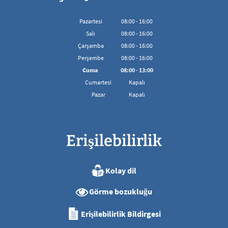
Pazartesi
08
:
00
-
16:00
08:00'den 16:00'ya kadar
Salı
08
:
00
-
16:00
08:00'den 16:00'ya kadar
Çarşamba
08
:
00
-
16:00
08:00'den 16:00'ya kadar
Perşembe
08
:
00
-
16:00
08:00'den 16:00'ya kadar
Cuma
08
:
00
-
13:00
08:00 - 13:00 arası
Cumartesi
Kapalı
Pazar
Kapalı
Erişilebilirlik
Kolay dil
Görme bozukluğu
Erişilebilirlik Bildirgesi