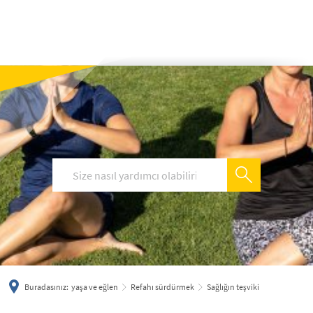
українська
türkçe
english
العربية
persisch
deutsch
Buradasınız:
yaşa ve eğlen
Refahı sürdürmek
Sağlığın teşviki