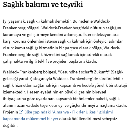
Sağlığın
Sağlık bakımı ve teşviki
teşviki
İyi yaşamak, sağlıklı kalmak demektir. Bu nedenle Waldeck-
Frankenberg bölgesi, Waldeck-Frankenberg'deki nüfusun sağlığını
korumaya ve geliştirmeye kendini adamıştır. İster enfeksiyonlara
karşı koruma önlemleri isterse sağlıklı kalmak için önleyici adımlar
olsun: kamu sağlığı hizmetinin bir parçası olarak bölge, Waldeck-
Frankenberg'de sağlık hizmetini sağlamak için sürekli olarak
çalışmakta ve ilgili teklif ve projeleri başlatmaktadır.
Waldeck-Frankenberg bölgesi, "Gesundheit schafft Zukunft" (Sağlık
geleceği yaratır) sloganıyla Waldeck-Frankenberg'de sürdürülebilir
sağlık hizmetleri sağlamak için kapsamlı ve hedefe yönelik bir strateji
izlemektedir. Hessen eyaletinin en büyük ilçesinin bireysel
ihtiyaçlarına göre uyarlanan kapsamlı bir önlemler paketi, sağlık
alanını uzun vadede teşvik etmeyi ve güçlendirmeyi amaçlamaktadır.
Projenin
ülke çapındaki "Almanya - Fikirler Ülkesi" girişimi
kapsamında mükemmel bir yer
olarak ödüllendirilmesi sebepsiz
değildir.