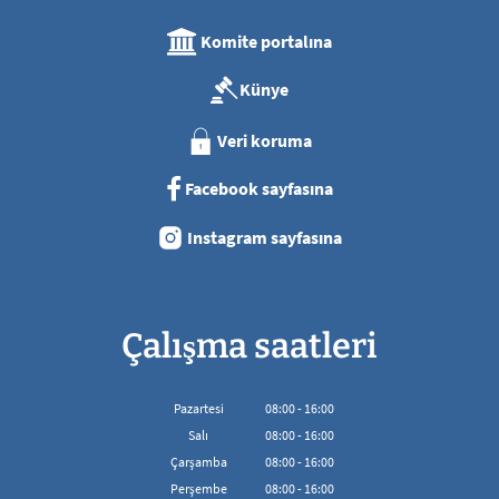
Komite portalına
Künye
Veri koruma
Facebook sayfasına
Instagram sayfasına
Çalışma saatleri
Pazartesi
08
:
00
-
16:00
08:00'den 16:00'ya kadar
Salı
08
:
00
-
16:00
08:00'den 16:00'ya kadar
Çarşamba
08
:
00
-
16:00
08:00'den 16:00'ya kadar
Perşembe
08
:
00
-
16:00