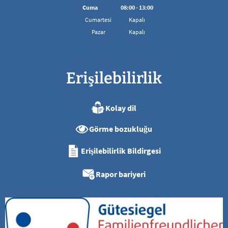
08:00'den 16:00'ya kadar
Cuma
08
:
00
-
13:00
08:00 - 13:00 arası
Cumartesi
Kapalı
Pazar
Kapalı
Erişilebilirlik
Kolay dil
Görme bozukluğu
Erişilebilirlik Bildirgesi
Rapor bariyeri