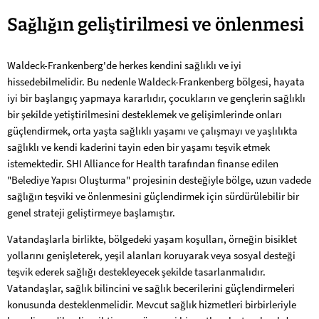
GKV
Sağlığın geliştirilmesi ve önlenmesi
sağlığın
Waldeck-Frankenberg'de herkes kendini sağlıklı ve iyi
teşviki
hissedebilmelidir. Bu nedenle Waldeck-Frankenberg bölgesi, hayata
iyi bir başlangıç yapmaya kararlıdır, çocukların ve gençlerin sağlıklı
bir şekilde yetiştirilmesini desteklemek ve gelişimlerinde onları
güçlendirmek, orta yaşta sağlıklı yaşamı ve çalışmayı ve yaşlılıkta
sağlıklı ve kendi kaderini tayin eden bir yaşamı teşvik etmek
istemektedir. SHI Alliance for Health tarafından finanse edilen
"Belediye Yapısı Oluşturma" projesinin desteğiyle bölge, uzun vadede
sağlığın teşviki ve önlenmesini güçlendirmek için sürdürülebilir bir
genel strateji geliştirmeye başlamıştır.
Vatandaşlarla birlikte, bölgedeki yaşam koşulları, örneğin bisiklet
yollarını genişleterek, yeşil alanları koruyarak veya sosyal desteği
teşvik ederek sağlığı destekleyecek şekilde tasarlanmalıdır.
Vatandaşlar, sağlık bilincini ve sağlık becerilerini güçlendirmeleri
konusunda desteklenmelidir. Mevcut sağlık hizmetleri birbirleriyle