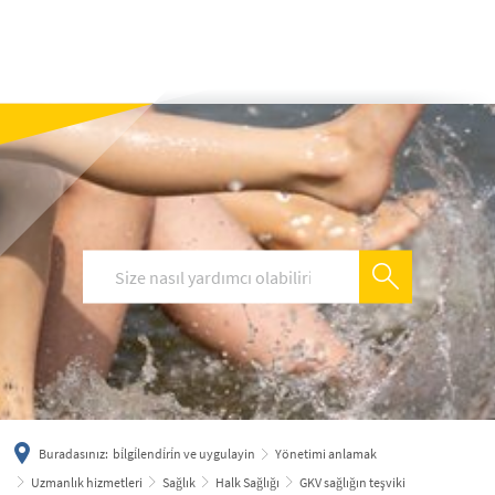
українська
türkçe
english
العربية
persisch
deutsch
Buradasınız:
bi̇lgi̇lendi̇ri̇n ve uygulayin
Yönetimi anlamak
Uzmanlık hizmetleri
Sağlık
Halk Sağlığı
GKV sağlığın teşviki