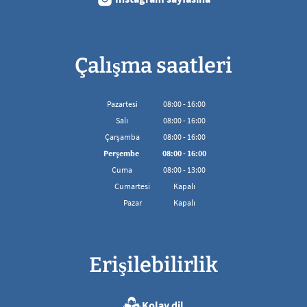
Çalışma saatleri
Pazartesi
08
:
00
-
16:00
08:00'den 16:00'ya kadar
Salı
08
:
00
-
16:00
08:00'den 16:00'ya kadar
Çarşamba
08
:
00
-
16:00
08:00'den 16:00'ya kadar
Perşembe
08
:
00
-
16:00
08:00'den 16:00'ya kadar
Cuma
08
:
00
-
13:00
08:00 - 13:00 arası
Cumartesi
Kapalı
Pazar
Kapalı
Erişilebilirlik
Kolay dil