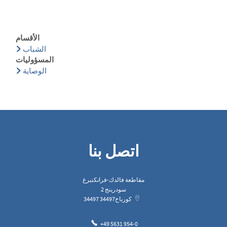
الأقسام
الشباب
المسؤوليات
الوصاية
اتصل بنا
مقاطعة فالدك-فرانكنبرغ
سودرينج 2
كورباخ
34497
34497
+49 5631 954-0