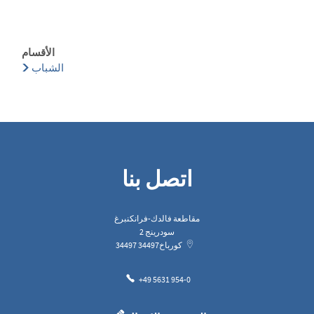
الأقسام
الشباب
اتصل بنا
مقاطعة فالدك-فرانكنبرغ
سودرينج 2
كورباخ
34497
34497
+49 5631 954-0