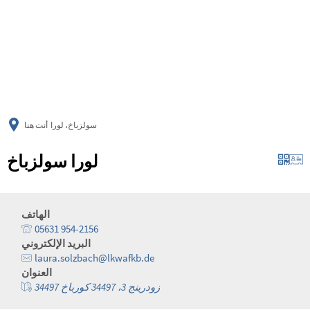
українська
türkçe
english
العربية
persisch
deutsch
سولزباخ، لورا
أنت هنا
لورا سولزباخ
الهاتف
05631 954-2156
البريد الإلكتروني
laura.solzbach@lkwafkb.de
العنوان
زودرينج 3، 34497 كورباخ 34497