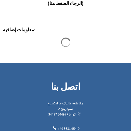
(الرجاء الضغط هنا)
معلومات إضافية:
يتم تحميل نتائج البحث
اتصل بنا
مقاطعة فالدك-فرانكنبرغ
سودرينج 2
كورباخ
34497
34497
+49 5631 954-0