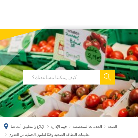
українська
türkçe
english
العربية
persisch
deutsch
الصحة
الخدمات المتخصصة
فهم الإدارة
الإبلاغ والتطبيق
أنت هنا
تعليمات النظافة الصحية وفقًا لقانون الحماية من العدوى