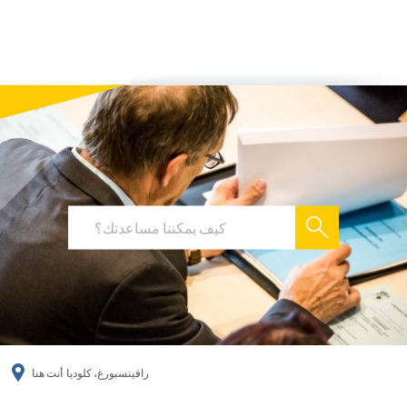
українська
türkçe
english
العربية
persisch
deutsch
رافينسبورغ، كلوديا
أنت هنا