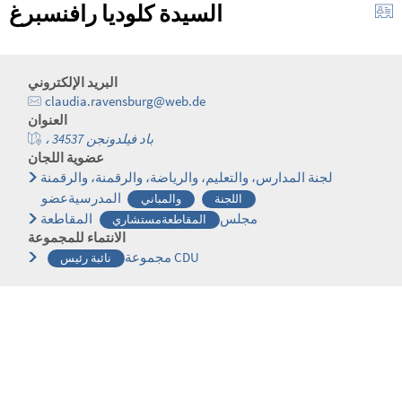
السيدة كلوديا رافنسبرغ
البريد الإلكتروني
claudia.ravensburg@web.de
العنوان
، 34537 باد فيلدونجن
عضوية اللجان
لجنة المدارس، والتعليم، والرياضة، والرقمنة، والرقمنة
المدرسيةعضو
اللجنة
والمباني
مجلس
المقاطعة
المقاطعةمستشاري
الانتماء للمجموعة
مجموعة CDU
نائبة رئيس