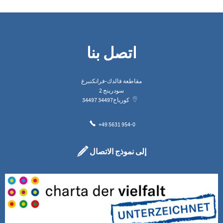
اتصل بنا
مقاطعة فالدك-فرانكنبرغ
سودرينج 2
كورباخ
34497
34497
+49 5631 954-0
إلى نموذج الاتصال