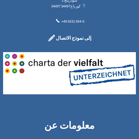
سودرينج 2
كورباخ
34497
34497
+49 5631 954-0
إلى نموذج الاتصال
معلومات عن