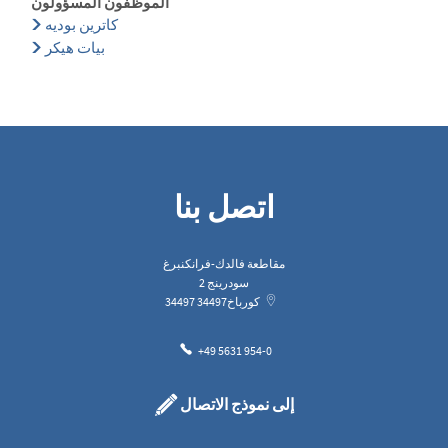
الموظفون المسؤولون
كاترين بوديه
بيات هيكر
اتصل بنا
مقاطعة فالدك-فرانكنبرغ
سودرينج 2
كورباخ
34497
34497
+49 5631 954-0
إلى نموذج الاتصال