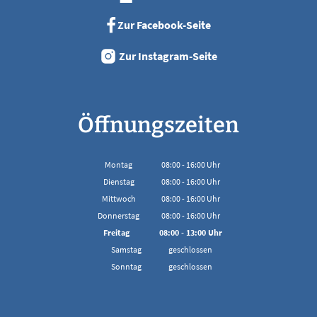
Zur Facebook-Seite
Zur Instagram-Seite
Öffnungszeiten
Montag
08:00
-
16:00
Uhr
Von 08:00 bis 16:00 Uhr
Dienstag
08:00
-
16:00
Uhr
Von 08:00 bis 16:00 Uhr
Mittwoch
08:00
-
16:00
Uhr
Von 08:00 bis 16:00 Uhr
Donnerstag
08:00
-
16:00
Uhr
Von 08:00 bis 16:00 Uhr
Freitag
08:00
-
13:00
Uhr
Von 08:00 bis 13:00 Uhr
Samstag
geschlossen
Sonntag
geschlossen