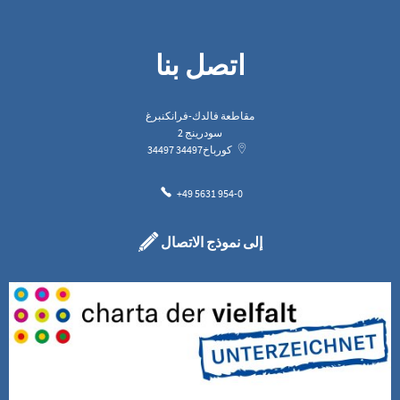
اتصل بنا
مقاطعة فالدك-فرانكنبرغ
سودرينج 2
كورباخ
34497
34497
+49 5631 954-0
إلى نموذج الاتصال