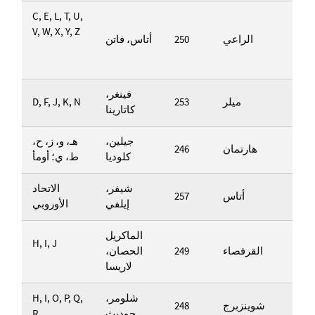
C, E, L, T, U,
V, W, X, Y, Z
الراعي
250
أتاس، فاتن
فينغر،
ميلر
253
D, F, J, K, N
كاتارينا
جيلين،
هـ، و، ز، ح،
هارتمان
246
كلوديا
ط، ي؛ أومأ
شيفر،
الاتحاد
أتاس
257
إيلفي
الأوروبي
الماكريل
H, I, J
القرفصاء
249
الحصان،
لاريسا
شلومر،
H, I, O, P, Q,
شوينزبرج
248
جوديث
R