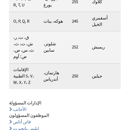
كلاوك
255
يورغ
R, T, U
أسقمري
245
هوكه، بيات
O, P, Q, R
الخيل
ق، ت، ر،
شلوتر،
ش، ت، ث،
ريميش
252
سابين
ث، س، ص،
ض؛ أوم
الإقامات
هارتمان،
جيلين
250
الطبية S، V،
أندرياس
W، X، Y، Z
الإدارات المسؤولة
الأجانب
الموظفون المسؤولون
فاتن أتاس
إيليني بانجيرت