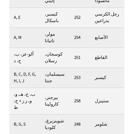
ماتسودا
إليني
رجل الكرسي
كيسبر،
A, E
252
بذراعين
باسكال
مولر،
الأصابع
254
A, M
تاتيانا
كوسجان،
ألو-عز، ب،
القاطع
251
رسلان
ج، د
سيسلمان،
B, C, D, F, G,
كيسبر
253
جنتا
H, I, J
ب، ج، هـ، و،
بيرجنر،
ستينزل
258
و، ز ز + ح،
كارولينا
ط
شوينزبرغ،
شلومر
248
B, G, S
كلوديا