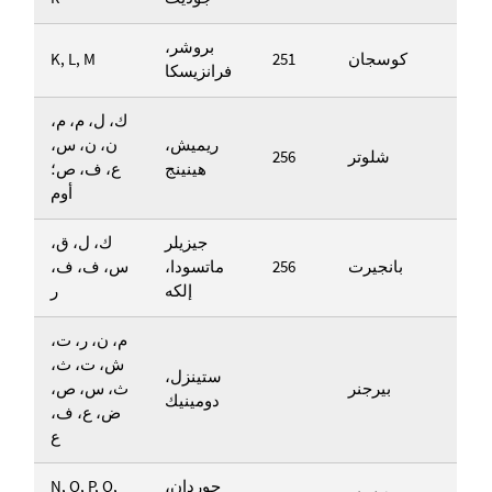
بروشر،
كوسجان
251
K, L, M
فرانزيسكا
ك، ل، م، م،
ريميش،
ن، ن، س،
شلوتر
256
هينينج
ع، ف، ص؛
أوم
جيزيلر
ك، ل، ق،
بانجيرت
256
ماتسودا،
س، ف، ف،
إلكه
ر
م، ن، ر، ت،
ش، ت، ث،
ستينزل،
بيرجنر
ث، س، ص،
دومينيك
ض، ع، ف،
ع
جوردان،
N, O, P, Q,