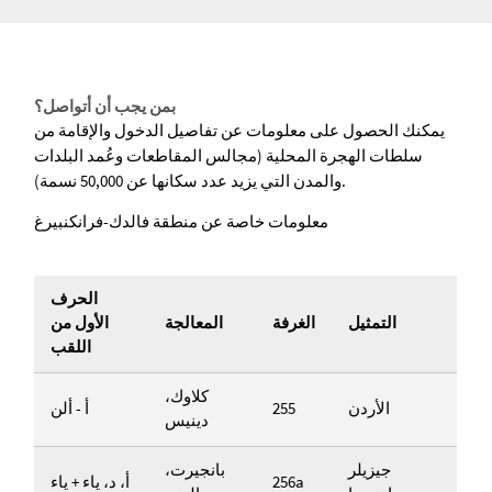
بمن يجب أن أتواصل؟
يمكنك الحصول على معلومات عن تفاصيل الدخول والإقامة من
سلطات الهجرة المحلية (مجالس المقاطعات وعُمد البلدات
والمدن التي يزيد عدد سكانها عن 50,000 نسمة).
معلومات خاصة عن منطقة فالدك-فرانكنبيرغ
الحرف
التمثيل
الغرفة
المعالجة
الأول من
اللقب
كلاوك،
الأردن
255
أ - ألن
دينيس
جيزيلر
بانجيرت،
256a
أ، د، ياء + ياء