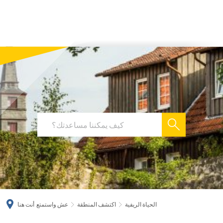
українська
türkçe
english
العربية
persisch
deutsch
الحياة الريفية
اكتشف المنطقة
عش واستمتع
أنت هنا