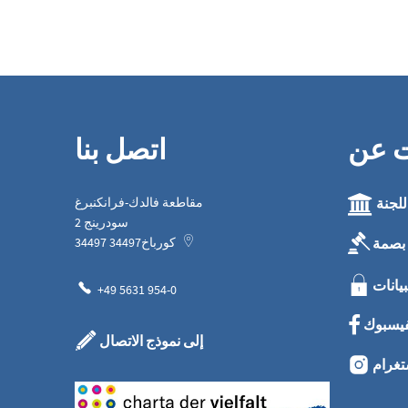
ت عن
اتصل بنا
للجنة
مقاطعة فالدك-فرانكنبرغ
سودرينج 2
بصمة
كورباخ
34497
34497
بيانات
+49 5631 954-0
فيسبوك
إلى نموذج الاتصال
تغرام