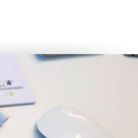
български
українська
türkçe
english
العربية
persisch
deutsch
عش واستمتع
النمو وا