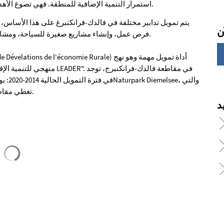
استمرار التنمية الإضافية للمنطقة. فهي تصوغ الأهداف وتضع الاستراتيجيات وتسجلها في مفهوم التنمية الإقليمية.
يتم تمويل تدابير مختلفة في فالدك-فرانكنبرغ على هذا الأساس،
فرص عمل، وإنشاء مشاريع صغيرة للسياحة، ومشاريع الخدمات العامة أو مشاريع أخرى لتصميم المناطق الريفية.
منهجي للتنمية الإقليمية الر
تغطي مقاطعة فالدك-فرانكنبرج بأكملها وأجزاء من المقاطعات المجاورة.
يتم تحميل نتائج البحث