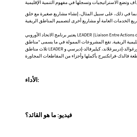
والإقليمية
 بما في ذلك، على سبيل المثال، إنشاء مشاريع صغيرة مع خلق
يعتبر برنامج الاتحاد الأوروبي LEADER (Liaison Entre Actions de Dévelations de l'économie Rurale) أداة تمويل مهمة وهو نهج
يفية. تقع المشروعات الممولة في ما يسمى "مناطق LEADER". في مقاطعة فالدك-فرانكنبرج، توجد
ثلاث مناطق LEADER في فترة التمويل الحالية 2014-2020: بورغوالد-إدربيرغلاند، كيليرفالد-إديرسي وNaturpark Diemelsee، والتي
الأداء:
فيديو: ما هو القائد؟