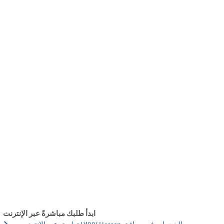
български
українська
türkçe
english
العربية
persisch
deutsch
عش واستمتع
النمو وا
ابدأ طلبك مباشرةً عبر الإنترنت