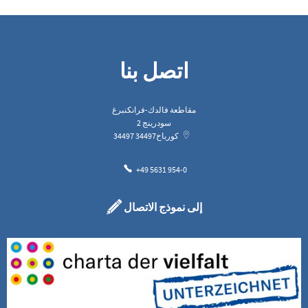
اتصل بنا
مقاطعة فالدك-فرانكنبرغ
سودرينج 2
كورباخ
34497
34497
+49 5631 954-0
إلى نموذج الاتصال