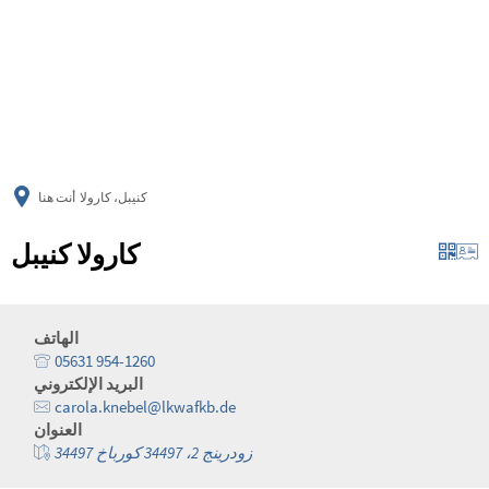
українська
türkçe
english
العربية
persisch
deutsch
كنيبل، كارولا
أنت هنا
كارولا كنيبل
الهاتف
05631 954-1260
البريد الإلكتروني
carola.knebel@lkwafkb.de
العنوان
زودرينج 2، 34497 كورباخ 34497