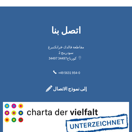
اتصل بنا
مقاطعة فالدك-فرانكنبرغ
سودرينج 2
كورباخ
34497
34497
+49 5631 954-0
إلى نموذج الاتصال