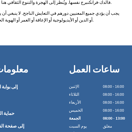
فالدك-فرانكنبرج نفسها. ويُنظر إلى الهجرة والتنوع الثقافي هنا على أنه أحد الأصول، لا سيما في ضوء التطورات الديموغرافية.
يجب أن يؤدي جميع المعنيين دورهم في التعايش الناجح. لا ينبغي 
أو الدين أو الأيديولوجية أو الإعاقة أو العمر أو الهوية الجنسية. وتدعم مقاطعة فالديك-فرانكنبرغ هذه العملية وترافقها.
ساعات العمل
معلوما
16:00
-
00
:
08
الإثنين
إلى بوابة ا
16:00
-
00
:
08
الثلاثاء
16:00
-
00
:
08
الأربعاء
16:00
-
00
:
08
الخميس
حماية ال
13:00
-
00
:
08
الجمعة
إلى صفحة ال
مغلق
يوم السبت