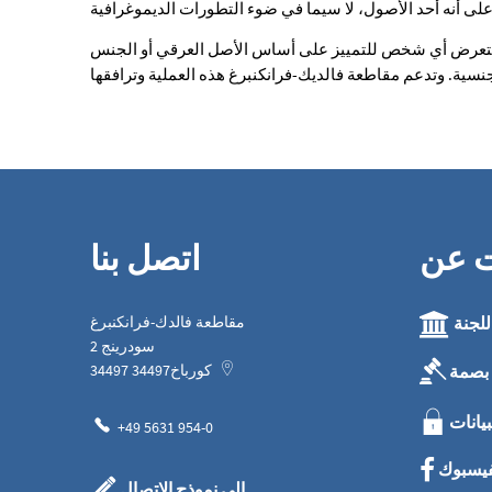
الترحيب
أن يتعرض أي شخص للتمييز على أساس الأصل العرقي أو الجنس
بالضيوف
ت عن
اتصل بنا
للجنة
مقاطعة فالدك-فرانكنبرغ
سودرينج 2
بصمة
كورباخ
34497
34497
بيانات
+49 5631 954-0
فيسبوك
إلى نموذج الاتصال