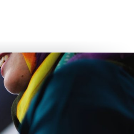
български
українська
türkçe
english
العربية
persisch
deutsch
عش واستمتع
النمو وا