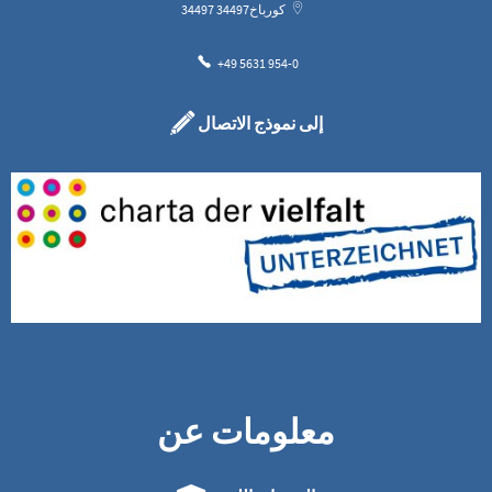
كورباخ
34497
34497
+49 5631 954-0
إلى نموذج الاتصال
معلومات عن