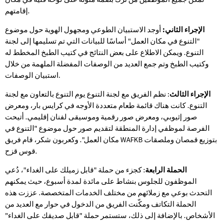
إقامتهم.
الإجراء الثاني:
أوجد الاستبيان الطوعي ومجهول الهوية حول موضوع
"التنوع في مكان العمل" أساسًا للبيانات التي تم تسليمها إلى لجنة
التنوع. ويمكن الاطلاع على بعض النتائج في كتيب الطبخ المخطط له
وكتيب الطبخ وتم جمع العديد من الوصفات المفضلة الملهمة من خلال
استبيان الوصفات.
الإجراء الثالث
: نظم الفريق مع لجنة التنوع يوم التنوع بالتعاون مع لجنة
التنوع. كانت هناك قائمة طعام متعددة الأوجه في كرايس بار، ومعرض
صور إثيوبي، ومعرض صور رقمية وموسيقى لفنان إقليمي. أتيحت
الفرصة لموظفي إدارة المنطقة لتقديم صور حول موضوع "التنوع في
مكان العمل". وكعربون شكر، قام فريق WAFKB بتوزيع قمصان وملصقات
قوس قزح.
الحملة الرابعة
: كجزء من حملة "قابل زميلك على الغداء"، دُعي
الموظفون للجلوس بنشاط على مائدة لمدة أسبوع، حيث يمكنهم
التحدث بوعي مع زملائهم من مختلف الخدمات المتخصصة. عززت هذه
الحملة التكاتف ومكّنت الفريق من الدخول في حوار مع العديد من
الأشخاص. بالإضافة إلى ذلك، ستستمر حملة "قابل صديقك على الغداء"