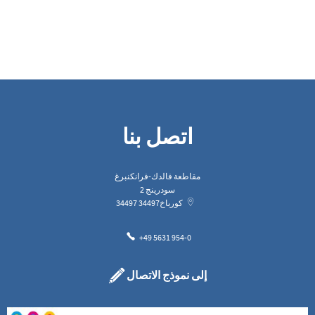
اتصل بنا
مقاطعة فالدك-فرانكنبرغ
سودرينج 2
كورباخ
34497
34497
+49 5631 954-0
إلى نموذج الاتصال