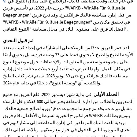
في عام 2019، وقعت مقاطعة فالدك-فرانكنبرج على ميثاق التنوع. في
V.
خريف عام 2022، تم تأسيس فريق "WAFKB - Wir Alle Für Kulturelle
Begegnungen" من قبل إدارة مقاطعة فالدك-فرانكنبرج. وقد نجح فريق
"WAFKB - Wir Alle Für Kulturelle Begegnungen" في تحقيق مكان بين
أفضل 10 فرق على مستوى البلاد في مجال مسابقة "التنوع الثقافي".
تم قبول التحدي!
لقد حفز الفريق عددًا من الزملاء على المشاركة في إعداد كتيب متعدد
الأوجه للطبخ والطبخ لا يحتوي فقط على 33 وصفة فردية، بل يحتوي أيضًا
على مجموعة واسعة من المعلومات والإحصاءات حول موضوع التنوع
في مكان العمل. ولهذا الغرض، تم تنفيذ أربع حملات مختلفة داخل إدارة
مقاطعة فالديك-فرانكنبرج حتى 30 يونيو 2023. سيتم نشر كتاب الطبخ
والكتيب، أي "وصفة التنوع"، داخليًا في بداية عام 2024.
الحملة الأولى
: في بداية شهر ديسمبر 2022، قام الفريق مع جميع
المتدربين والطلاب من إدارة المنطقة بخبز حوالي 600 كعكة وافل للزملاء
مقابل تبرعات. وقد تم جمع ما مجموعه 1,675 يورو لصالح جمعية فالدك-
فرانكنبرج الخيرية لسرطان الأطفال. قام فريق WAFKB بتوزيع بطاقات
بريدية للفت انتباه الموظفين في إدارة المقاطعة إلى مشاركتهم في
تحدي التنوع وبالتالي الدخول في حوار مع زملائهم. وبالإضافة إلى ذلك،
تمكن جميع الموظفين من ترك بصمة ملونة على لوحة فنية في مكان