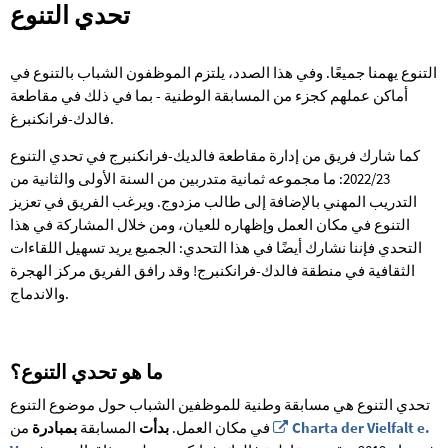
تحدي التنوع
تحدي
التنوع
التنوع يهمنا جميعًا. وفي هذا الصدد، يلتزم الموظفون الشباب بالتنوع في
أماكن عملهم كجزء من المسابقة الوطنية - بما في ذلك في مقاطعة
فالدك-فرانكنبرغ.
كما شارك فريق من إدارة مقاطعة فالديك-فرانكنبرج في تحدي التنوع
2022/23: ما مجموعه ثمانية متدربين من السنة الأولى والثانية من
التدريب المهني بالإضافة إلى طالب مزدوج. ويرغب الفريق في تعزيز
التنوع في مكان العمل وإظهاره للعيان، ومن خلال المشاركة في هذا
التحدي فإننا نشارك أيضًا في هذا التحدي: الجميع يريد تسهيل اللقاءات
الثقافية في منطقة فالدك-فرانكنبرج! وقد رافق الفريق مركز الهجرة
والاندماج.
ما هو تحدي التنوع؟
تحدي التنوع هي مسابقة وطنية للموظفين الشباب حول موضوع التنوع
Charta der Vielfalt e.
من
في مكان العمل.
بدأت
المسابقة
بمبادرة