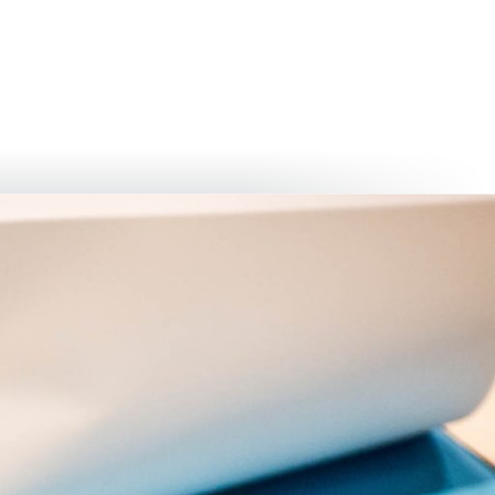
български
українська
türkçe
english
العربية
persisch
deutsch
عش واستمتع
النمو وا