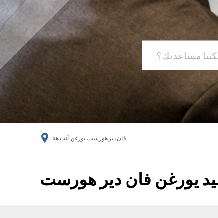
فان دير هورست، يورغن
أنت هنا
يد يورغن فان دير هورست