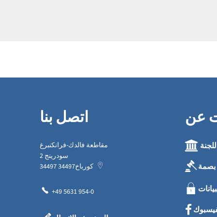
ت عن
اتصل بنا
للجنة
مقاطعة فالدك-فرانكنبرغ
سودرينج 2
بصمة
كورباخ
34497
34497
بيانات
+49 5631 954-0
فيسبوك