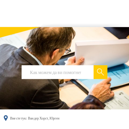
українська
türkçe
english
العربية
persisch
deutsch
Вие сте тук:
Ван дер Хорст, Юрген