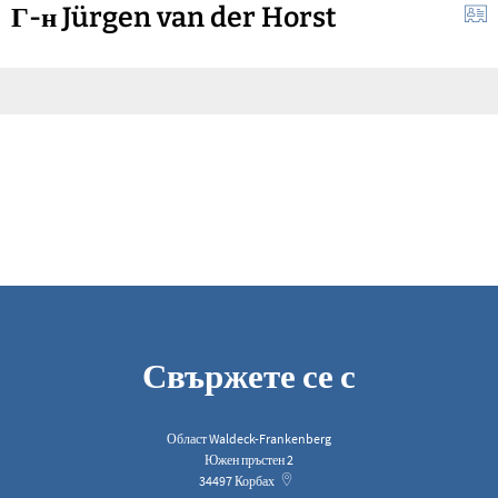
Г-н Jürgen van der Horst
Свържете се с
Област Waldeck-Frankenberg
Южен пръстен 2
34497
Корбах