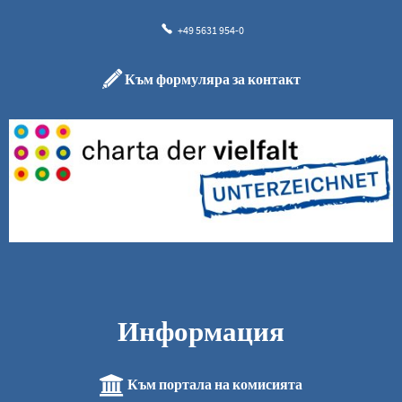
+49 5631 954-0
Към формуляра за контакт
Информация
Към портала на комисията