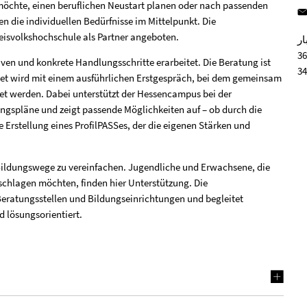
 möchte, einen beruflichen Neustart planen oder nach passenden
 die individuellen Bedürfnisse im Mittelpunkt. Die
isvolkshochschule als Partner angeboten.
ار
ven und konkrete Handlungsschritte erarbeitet. Die Beratung ist
tet wird mit einem ausführlichen Erstgespräch, bei dem gemeinsam
tet werden. Dabei unterstützt der Hessencampus bei der
ungspläne und zeigt passende Möglichkeiten auf – ob durch die
Erstellung eines ProfilPASSes, der die eigenen Stärken und
Bildungswege zu vereinfachen. Jugendliche und Erwachsene, die
nschlagen möchten, finden hier Unterstützung. Die
Beratungsstellen und Bildungseinrichtungen und begleitet
d lösungsorientiert.