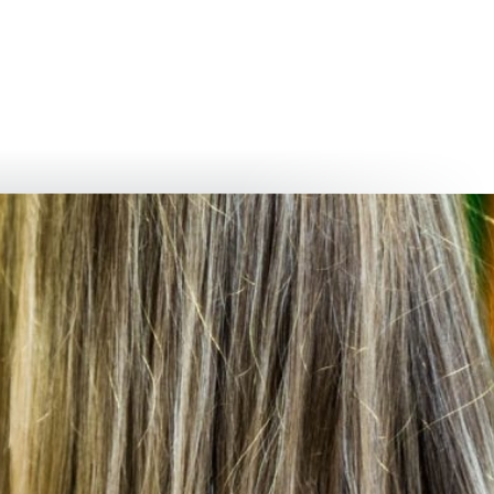
български
українська
türkçe
english
العربية
persisch
deutsch
عش واستمتع
النمو وا