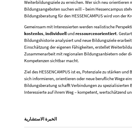
Weiterbildungsziele zu erreichen. Wer sich neu orientieren
بروفايل
Bildungsangeboten suchen will – beim Hessencampus stehen
Bildungsberatung für den HESSENCAMPUS wird von der Kre
باس
Gemeinsam mit Interessierten werden realistische Perspekti
kostenlos
,
individuell
und
ressourcenorientiert
. Gestar
Bildungshistorie analysiert und neue Bildungsziele erarbei
Einschätzung der eigenen Fähigkeiten, erstellet Weiterbild
Zusammenarbeit mit regionalen Bildungsanbietern oder die 
Kompetenzen sichtbar macht.
Ziel des HESSENCAMPUS ist es, Potenziale zu stärken und 
sich informieren, orientieren oder neue berufliche Wege ei
Bildungsberatung schafft Verbindungen zu spezialisierten 
Interessierte auf ihrem Weg – kompetent, wertschätzend un
الخبرة الاستشارية