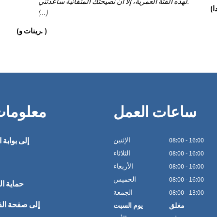
لهذه الفئة العمرية، إلا أن نصيحتك المتفانية ساعدتني.
(...)
(رينات و. )
ساعات العمل
معلوما
16:00
-
00
:
08
الإثنين
إلى بوابة ا
16:00
-
00
:
08
الثلاثاء
16:00
-
00
:
08
الأربعاء
16:00
-
00
:
08
الخميس
حماية ال
13:00
-
00
:
08
الجمعة
إلى صفحة ال
مغلق
يوم السبت