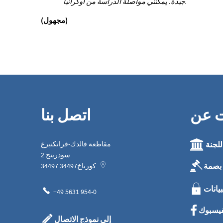
جيدة. يمكنني مواصلة الدراسة من أوكرانيا.
(مجهول)
ت عن
اتصل بنا
للجنة
مقاطعة فالدك-فرانكنبرغ
سودرينج 2
بصمة
كورباخ
34497
34497
بيانات
+49 5631 954-0
فيسبوك
إلى نموذج الاتصال