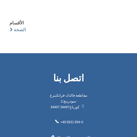
الأقسام
الصحة
اتصل بنا
مقاطعة فالدك-فرانكنبرغ
سودرينج 2
كورباخ
34497
34497
+49 5631 954-0