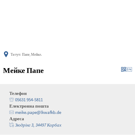
українська
türkçe
english
العربية
persisch
deutsch
Ти тут:
Папе, Мейке.
Мейке Папе
Телефон
05631 954-5811
Електронна пошта
meike.pape@lkwafkb.de
Адреса
Зюдрінг 3, 34497 Корбах