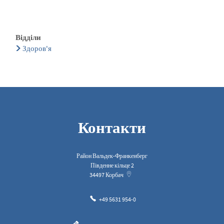
Відділи
Здоров'я
Контакти
Район Вальдек-Франкенберг
Південне кільце 2
34497
Корбач
+49 5631 954-0