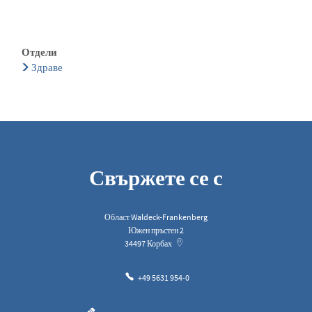
Отдели
Здраве
Свържете се с
Област Waldeck-Frankenberg
Южен пръстен 2
34497
Корбах
+49 5631 954-0