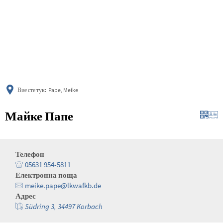
українська
türkçe
english
العربية
persisch
deutsch
Вие сте тук:
Pape, Meike
Майке Папе
Телефон
05631 954-5811
Електронна поща
meike.pape@lkwafkb.de
Адрес
Südring 3, 34497 Korbach