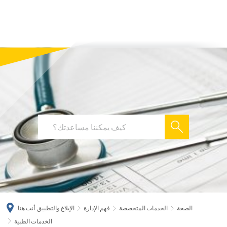
українська
türkçe
english
العربية
persisch
deutsch
الصحة
الخدمات المتخصصة
فهم الإدارة
الإبلاغ والتطبيق
أنت هنا
الخدمات الطبية