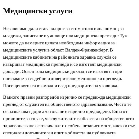
Медицински
Медицински услуги
услуги
Независимо дали става въпрос за стоматологична помощ за
младежи, записване в училище или медицински прегледи: Тук
можете да намерите цялата необходима информация за
медицинските услуги в област Валдек-Франкенберг. В
медицинските кабинети на районната здравна служба се
извършват медицински прегледи и се изготвят медицински
доклади. Освен това медицински доклади се изготвят и при
поискване за съдебни и доверителни медицински прегледи.
Посещенията са възможни след предварителна уговорка.
В много правни разпоредби изрично се предвижда медицински
преглед от служител на общественото здравеопазване. Често те
се назначават дори ако това не е изрично предвидено. Една от
причините за това е, че служителите в областта на общественото
здравеопазване се отличават с особена независимост, както и със
специален допълнителен опит в областта на публичната