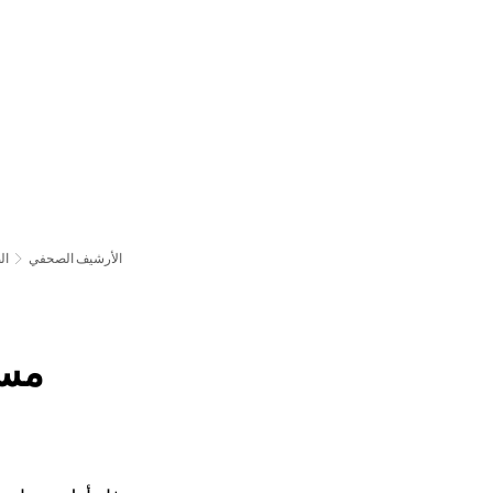
български
українська
türkçe
english
العربية
persisch
deutsch
عش واستمتع
النمو وا
الأرشيف الصحفي
ال
مسا