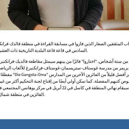
اب المثقفين الصغار الذين فازوا في مسابقة القراءة في منطقة فالدك-فرانكن
السادس في قاعة قاعة البلدية التاريخية ذات العشرة أبراج في فرانكنبرج (إيدر).
 من ستة أشخاص، "اختاروا" فائزًا من بينهم سيمثل مقاطعة فالديك-فرانكن
بريمر من مدرسة غوستاف-ستريسمان-غوستاف-فرانكنبرغ للألعاب الرياضية 
مقطعًا من كتابه الذي اخت
ص كتبهم المفضلة. كما تمكن أولي أيضًا من إقناع لجنة التحكيم أكثر من غيره بالنص ا
الفائزين في منطقة شمال هيسن من كاسل إلى فولدا.