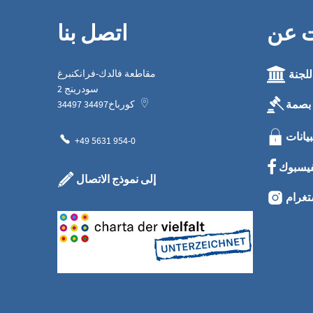
ت عن
اتصل بنا
للجنة
مقاطعة فالدك-فرانكنبرغ
سودرينج 2
بصمة
كورباخ
34497
34497
بيانات
+49 5631 954-0
فيسبوك
إلى نموذج الاتصال
تغرام