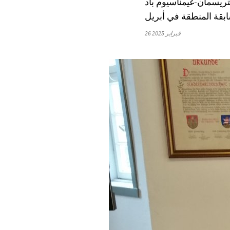
يسمان-غيمناسيوم باد
26 فبراير 2025