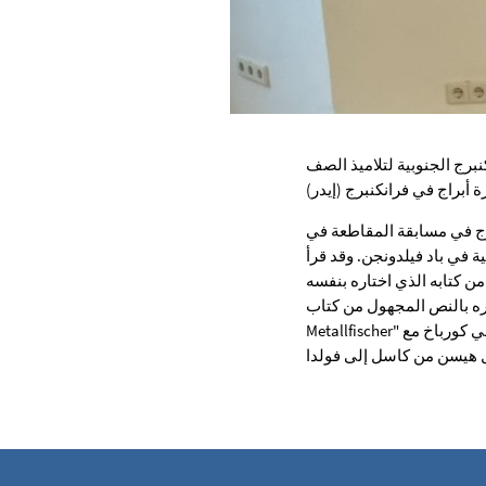
برج الجنوبية لتلاميذ الصف
برج في مسابقة المقاطعة في
في باد فيلدونجن. وقد قرأ
اره بنفسه "Die Gangsta-Oma" من تأليف ديفيد ويليامز أفضل قليلاً من الفائزين الآخرين من المدارس
لمجهول من كتاب "Motte und die
Metallfischer" للكاتب سان روزبوم. سيقام نهائي المنطقة في كاسل في 22 أبريل في مركز يوهانس المجتمعي في كورباخ مع