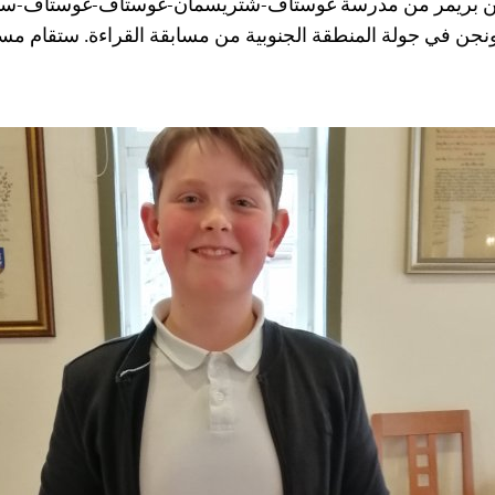
مين بريمر من مدرسة غوستاف-شتريسمان-غوستاف-غوستاف-ستر