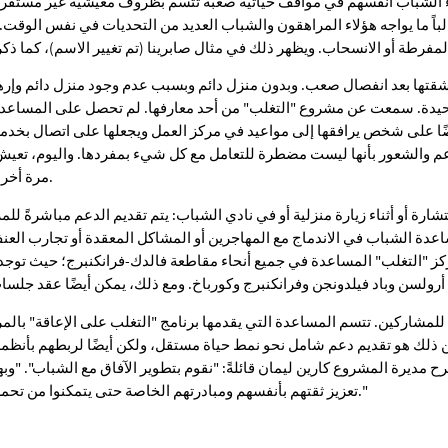
اء الشباب أنفسهم في مواقف حياتية صعبة تتسم بظروف معيشية غير مستقر
اً ما يواجه هؤلاء المراهقون والشباب العديد من التحديات في نفس الوقت. و
رينا، 21 عاماً، شقتها بعد انفصال صعب. وبدون منزل دائم وبسبب عدم وجود منزل دائم 
حيدة. سمعت عن مشروع "التغلب" من أحد معارفها. لم تحصل على المساعدة
 على شخص يرافقها إلى مواعيد في مركز العمل ويجعلها على اتصال بخدمة
عم والشعور بأنها ليست مضطرة للتعامل مع كل شيء بمفردها. واليوم، تعيش
مرة أخرى وتخطط لبدء تدريب مهني.
رة أو أثناء زيارة منزلية أو في نادي الشباب: يتم تقديم الدعم مباشرةً للمر
دة الشباب في الاندماج مع المهاجرين أو المشاكل المعقدة أو تجارب الع
كز "التغلب" المساعدة في جميع أنحاء مقاطعة فالدك-فرانكنبرج؛ حيث توج
لمشاركين. تتسم المساعدة التي يقدمها برنامج "التغلب على الإعاقة" بال
ن ذلك هو تقديم دعم شامل نحو نمط حياة مستقل، ولكن أيضًا لربطهم بأنظم
 مديرة المشروع كارين ليمان قائلةً: "نقوم بتطوير الآفاق مع الشباب". "و
تعزيز ثقتهم بأنفسهم ومبادرتهم الخاصة حتى يتمكنوا من تحمل مسؤولية أنفسهم وحياتهم."