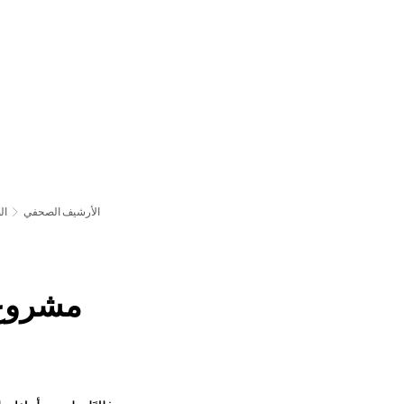
български
українська
türkçe
english
العربية
persisch
deutsch
عش واستمتع
النمو وا
الأرشيف الصحفي
ال
مشروع 