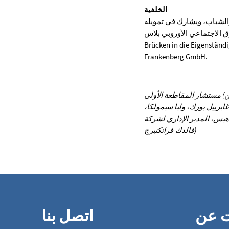
الخلفية
والشباب، ويشارك في تمويله
ESF P). وهو جزء من برنامج ESF Plus "JUGEND STÄRKEN -
Brücken ". تشارك مقاطعة فالديك-فرانكنبرج في المشروع بمنحة. المنظمة المنفذة هي DELTA Waldeck-
Frankenberg GmbH.
ن) مستشار المقاطعة الأولى
برييل بورك، وليا سيمولكا،
DELTA Waldeck-Frankenberg G. (الصورة: مقاطعة
فالدك-فرانكنبرج)
ت عن
اتصل بنا