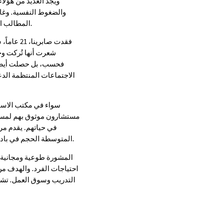
ويجد العديد من هؤل
والضغوط النفسية. وغالب
المطالب المفرطة أو الانسحاب. ويظهر ذلك في مثال صابرينا (تم تغيير الاسم)، كما ذكرت مديرة الحالة ميريام كان.
فقدت صاب
شعرت أنها تُركت و
فحسب، بل حصلت أيضًا
الاجتماعات المنتظمة الد
سواء في مكتب الاستشا
مستشارون موثوق بهم لمساع
في حياتهم. يقدم مر
المتوسطة الحجم في باد أرولسن وباد فيلدونجن وفرانكنبرج وكورباخ. ومع ذلك، يمكن أيضًا عقد جلسات المشورة في مواقع أخرى.
المشورة طوعية ومجانية ل
احتياجات الفرد. والهدف م
التدريب وسوق العمل. تشرح