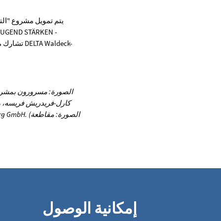
يتم تمويل مشروع "الت
الصورة: مسرورون بمشروع 
كارل-فريدريش فريسه، وع
إمكانية الوصول