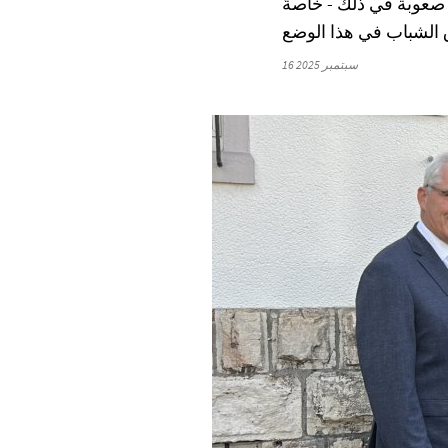
ئك الذين يضطرون فجأة إلى الوقوف على قدميهم في سن 18 عامًا صعوبة في ذلك - خاصةً
16 سبتمبر 2025