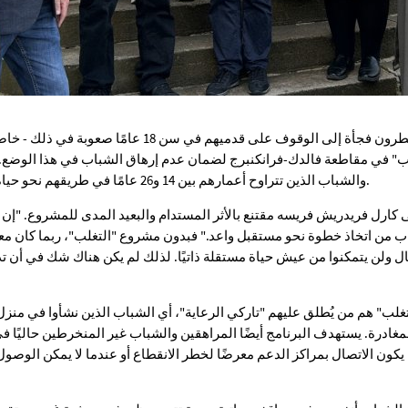
غالبًا ما يجد أولئك الذين يضطرون فجأة إلى الوقوف على قدميه
ب" في مقاطعة فالدك-فرانكنبرج لضمان عدم إرهاق الشباب في هذا الوضع.
والشباب الذين تتراوح أعمارهم بين 14 و26 عامًا في طريقهم نحو حياة يعتمدون فيها على أنفسهم.
كارل فريدريش فريسه مقتنع بالأثر المستدام والبعيد المدى للمشروع. "إن ا
ب من اتخاذ خطوة نحو مستقبل واعد." فبدون مشروع "التغلب"، ربما كان
ال ولن يتمكنوا من عيش حياة مستقلة ذاتيًا. لذلك لم يكن هناك شك في أن
غلب" هم من يُطلق عليهم "تاركي الرعاية"، أي الشباب الذين نشأوا في منز
غادرة. يستهدف البرنامج أيضًا المراهقين والشباب غير المنخرطين حاليًا ف
 يكون الاتصال بمراكز الدعم معرضًا لخطر الانقطاع أو عندما لا يمكن الوصو