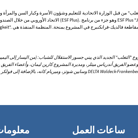
غلب" من قبل الوزارة الاتحادية للتعليم وشؤون الأسرة وكبار السن والمرأة 
الاتحاد الأوروبي من خلال الصندوق الاجتماعي الأوروبي بلاس (lus
in die Eigenständigkeit
"التغلب" الجديد الذي يبني جسور الاستقلال للشباب: (من اليسار إلى اليمي
ضو الفريق أندرياس ميتلر، ومديرة المشروع كارين ليمان، وأعضاء الفريق غا
وسابين شوتز، وميريام كانه، بالإضافة إلى فولكر هيس، المدير الإداري لشركة mbH
ساعات العمل
معلوما