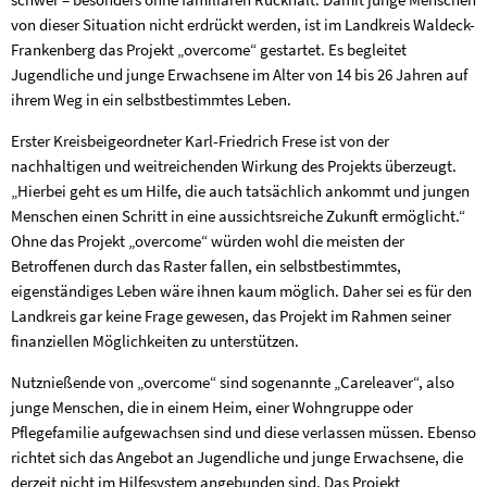
von dieser Situation nicht erdrückt werden, ist im Landkreis Waldeck-
Frankenberg das Projekt „overcome“ gestartet. Es begleitet
Jugendliche und junge Erwachsene im Alter von 14 bis 26 Jahren auf
ihrem Weg in ein selbstbestimmtes Leben.
Erster Kreisbeigeordneter Karl-Friedrich Frese ist von der
nachhaltigen und weitreichenden Wirkung des Projekts überzeugt.
„Hierbei geht es um Hilfe, die auch tatsächlich ankommt und jungen
Menschen einen Schritt in eine aussichtsreiche Zukunft ermöglicht.“
Ohne das Projekt „overcome“ würden wohl die meisten der
Betroffenen durch das Raster fallen, ein selbstbestimmtes,
eigenständiges Leben wäre ihnen kaum möglich. Daher sei es für den
Landkreis gar keine Frage gewesen, das Projekt im Rahmen seiner
finanziellen Möglichkeiten zu unterstützen.
Nutznießende von „overcome“ sind sogenannte „Careleaver“, also
junge Menschen, die in einem Heim, einer Wohngruppe oder
Pflegefamilie aufgewachsen sind und diese verlassen müssen. Ebenso
richtet sich das Angebot an Jugendliche und junge Erwachsene, die
derzeit nicht im Hilfesystem angebunden sind. Das Projekt