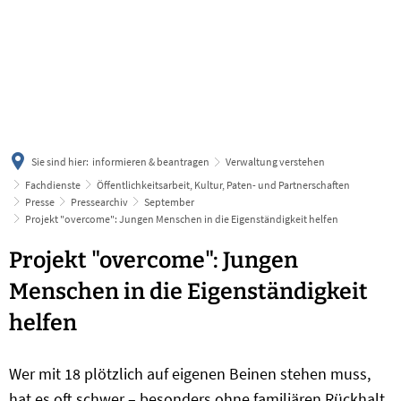
українська
türkçe
english
العربية
persisch
deutsch
Sie sind hier:
informieren & beantragen
Verwaltung verstehen
Fachdienste
Öffentlichkeitsarbeit, Kultur, Paten- und Partnerschaften
Presse
Pressearchiv
September
Projekt "overcome": Jungen Menschen in die Eigenständigkeit helfen
Projekt "overcome": Jungen
Menschen in die Eigenständigkeit
helfen
Wer mit 18 plötzlich auf eigenen Beinen stehen muss,
hat es oft schwer – besonders ohne familiären Rückhalt.