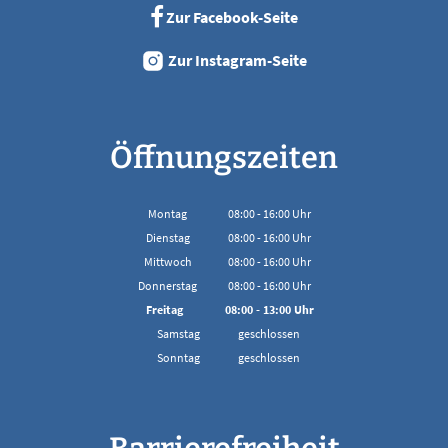
Zur Facebook-Seite
Zur Instagram-Seite
Öffnungszeiten
Montag
08:00
-
16:00
Uhr
Von 08:00 bis 16:00 Uhr
Dienstag
08:00
-
16:00
Uhr
Von 08:00 bis 16:00 Uhr
Mittwoch
08:00
-
16:00
Uhr
Von 08:00 bis 16:00 Uhr
Donnerstag
08:00
-
16:00
Uhr
Von 08:00 bis 16:00 Uhr
Freitag
08:00
-
13:00
Uhr
Von 08:00 bis 13:00 Uhr
Samstag
geschlossen
Sonntag
geschlossen