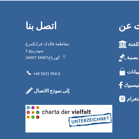
ت عن
اتصل بنا
للجنة
مقاطعة فالدك-فرانكنبرغ
سودرينج 2
بصمة
كورباخ
34497
34497
بيانات
+49 5631 954-0
فيسبوك
إلى نموذج الاتصال
تغرام