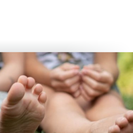
български
українська
türkçe
english
العربية
persisch
deutsch
عش واستمتع
النمو وا