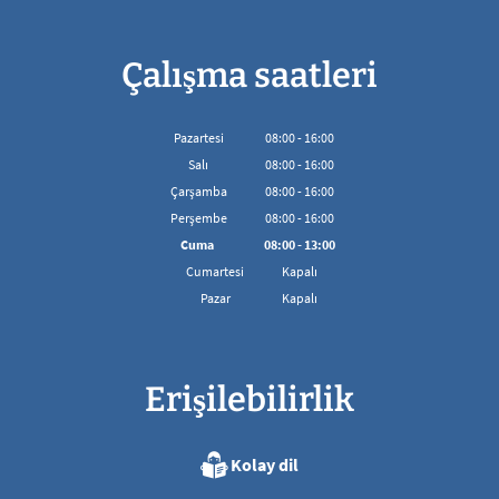
Çalışma saatleri
Pazartesi
08
:
00
-
16:00
08:00'den 16:00'ya kadar
Salı
08
:
00
-
16:00
08:00'den 16:00'ya kadar
Çarşamba
08
:
00
-
16:00
08:00'den 16:00'ya kadar
Perşembe
08
:
00
-
16:00
08:00'den 16:00'ya kadar
Cuma
08
:
00
-
13:00
08:00 - 13:00 arası
Cumartesi
Kapalı
Pazar
Kapalı
Erişilebilirlik
Kolay dil