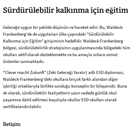
Sürdürülebilir
Sürdürülebilir kalkınma için eğitim
kalkınma
Geleceğe uygun bir şekilde düşünün ve hareket edin: Bu, Waldeck-
için
Frankenberg'de de uygulanan ülke çapındaki "Sürdürülebilir
eğitim
Kalkınma için Eğitim" girişiminin hedefidir. Waldeck-Frankenberg
bölgesi, sürdürülebilirlik stratejisinin uygulanmasında bölgedeki tüm
okulları aktif olarak desteklemekte ve bu amaçla onlara somut
önlemler sunmaktadır.
"Clever macht Zukunft" (Zeki Geleceği Yaratır) adlı ESD diploması,
Waldeck-Frankenberg'deki okullara birçok farklı alandan diğer
işbirliği ortaklarıyla birlikte sunduğu konseptin bir bileşenidir. Buna
ek olarak, sürdürülebilir faaliyetlerin uzun vadede günlük okul
yaşamına dahil edilmesi koşuluyla okullar ESD okulları olarak
sertifikalandırılabilir.
İletişim: