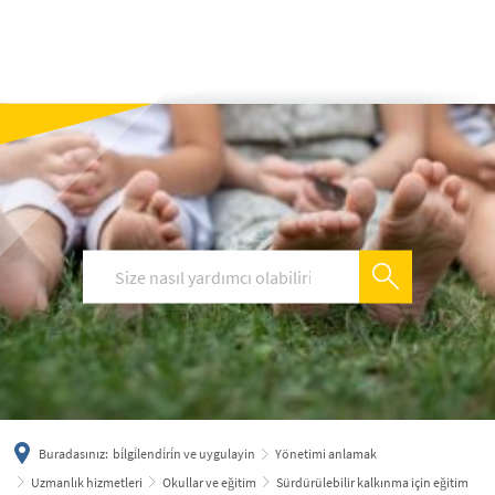
українська
türkçe
english
العربية
persisch
deutsch
Buradasınız:
bi̇lgi̇lendi̇ri̇n ve uygulayin
Yönetimi anlamak
Uzmanlık hizmetleri
Okullar ve eğitim
Sürdürülebilir kalkınma için eğitim