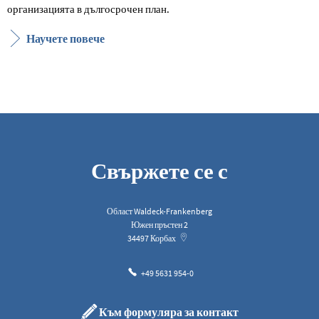
организацията в дългосрочен план.
Научете повече
Свържете се с
Област Waldeck-Frankenberg
Южен пръстен 2
34497
Корбах
+49 5631 954-0
Към формуляра за контакт