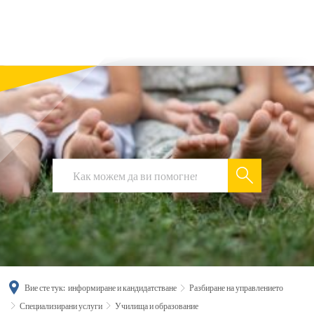
українська
türkçe
english
العربية
persisch
deutsch
Вие сте тук:
информиране и кандидатстване
Разбиране на управлението
Специализирани услуги
Училища и образование