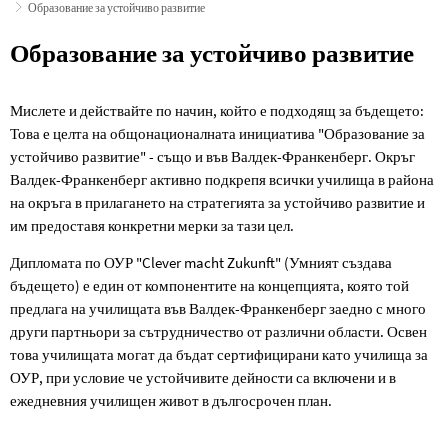
Образование за устойчиво развитие
Образование
Образование за устойчиво развитие
за
Мислете и действайте по начин, който е подходящ за бъдещето:
устойчиво
Това е целта на общонационалната инициатива "Образование за
развитие
устойчиво развитие" - също и във Валдек-Франкенберг. Окръг
Валдек-Франкенберг активно подкрепя всички училища в района
на окръга в прилагането на стратегията за устойчиво развитие и
им предоставя конкретни мерки за тази цел.
Дипломата по ОУР "Clever macht Zukunft" (Умният създава
бъдещето) е един от компонентите на концепцията, която той
предлага на училищата във Валдек-Франкенберг заедно с много
други партньори за сътрудничество от различни области. Освен
това училищата могат да бъдат сертифицирани като училища за
ОУР, при условие че устойчивите дейности са включени и в
ежедневния училищен живот в дългосрочен план.