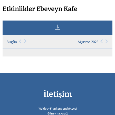
Etkinlikler
Etkinlikler Ebeveyn Kafe
Ebeveyn
Kafesi
Bugün
Ağustos 2026
İletişim
Waldeck-Frankenberg bölgesi
Güney halkası 2