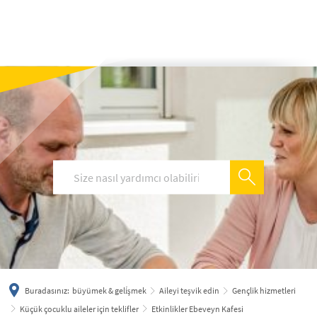
українська
türkçe
english
العربية
persisch
deutsch
Buradasınız:
büyümek & geli̇şmek
Aileyi teşvik edin
Gençlik hizmetleri
Küçük çocuklu aileler için teklifler
Etkinlikler Ebeveyn Kafesi