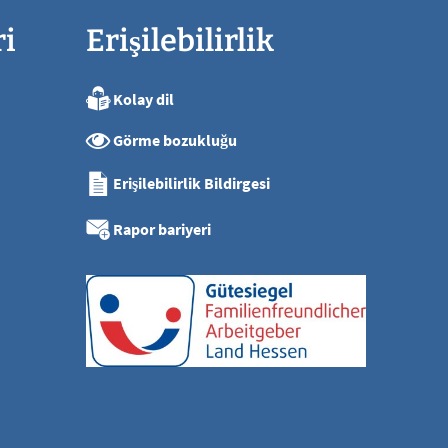
ri
Erişilebilirlik
Kolay dil
ya kadar
Görme bozukluğu
ya kadar
ya kadar
Erişilebilirlik Bildirgesi
ya kadar
ı
Rapor bariyeri