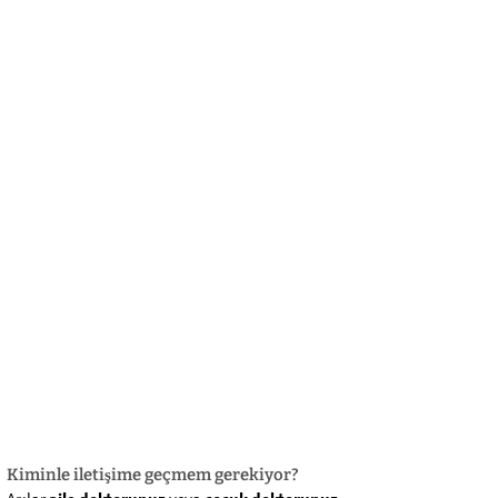
български
українська
türkçe
english
العربية
persisch
deutsch
eli̇şmek
yaşa ve eğlen
Kiminle iletişime geçmem gerekiyor?