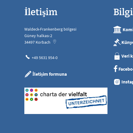
İletişim
Bilgi
Waldeck-Frankenberg bölgesi
Komi
Güney halkası 2
Küny
34497
Korbach
Veri 
+49 5631 954-0
Facebo
İletişim formuna
Insta