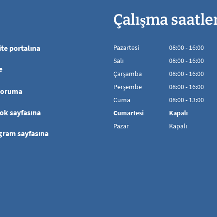
Çalışma saatle
te portalına
Pazartesi
08
:
00
-
16:00
08:00'den 16:00'
Salı
08
:
00
-
16:00
e
08:00'den 16:00'
Çarşamba
08
:
00
-
16:00
08:00'den 16:00'
Perşembe
08
:
00
-
16:00
koruma
08:00'den 16:00'
Cuma
08
:
00
-
13:00
08:00 - 13:00 aras
ok sayfasına
Cumartesi
Kapalı
Pazar
Kapalı
gram sayfasına