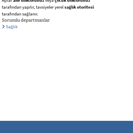
Aşılar
aile doktorunuz
veya
çocuk
doktorunuz
tarafından yapılır, tavsiyeler yerel
sağlık otoritesi
tarafından sağlanır.
Sorumlu departmanlar
Sağlık