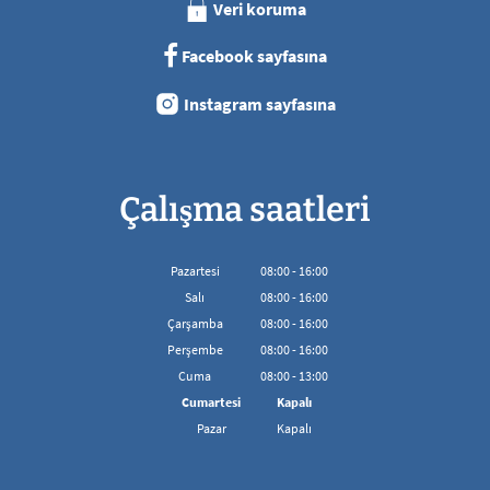
Veri koruma
Facebook sayfasına
Instagram sayfasına
Çalışma saatleri
Pazartesi
08
:
00
-
16:00
08:00'den 16:00'ya kadar
Salı
08
:
00
-
16:00
08:00'den 16:00'ya kadar
Çarşamba
08
:
00
-
16:00
08:00'den 16:00'ya kadar
Perşembe
08
:
00
-
16:00
08:00'den 16:00'ya kadar
Cuma
08
:
00
-
13:00
08:00 - 13:00 arası
Cumartesi
Kapalı
Pazar
Kapalı