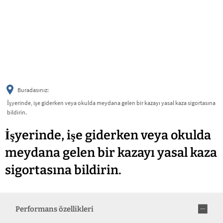
українська
türkçe
english
العربية
persisch
deutsch
Buradasınız:
İşyerinde, işe giderken veya okulda meydana gelen bir kazayı yasal kaza sigortasına
bildirin.
İşyerinde, işe giderken veya okulda
meydana gelen bir kazayı yasal kaza
sigortasına bildirin.
Performans özellikleri