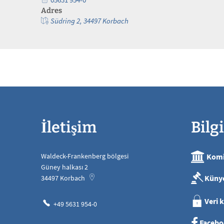
Adres
Südring 2, 34497 Korbach
İletişim
Bilgi
Waldeck-Frankenberg bölgesi
Komi
Güney halkası 2
Küny
34497
Korbach
Veri 
+49 5631 954-0
Facebo