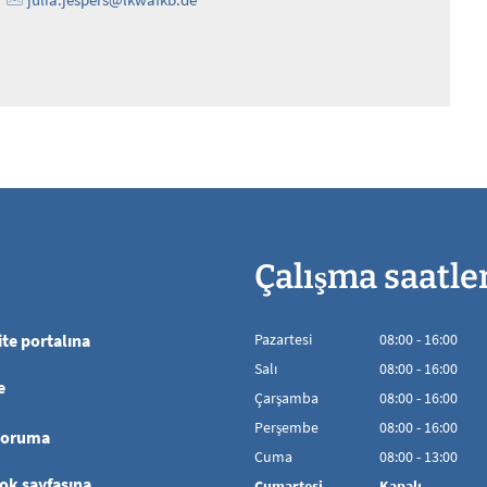
Çalışma saatle
te portalına
Pazartesi
08
:
00
-
16:00
08:00'den 16:00'
Salı
08
:
00
-
16:00
e
08:00'den 16:00'
Çarşamba
08
:
00
-
16:00
08:00'den 16:00'
Perşembe
08
:
00
-
16:00
koruma
08:00'den 16:00'
Cuma
08
:
00
-
13:00
08:00 - 13:00 aras
ok sayfasına
Cumartesi
Kapalı