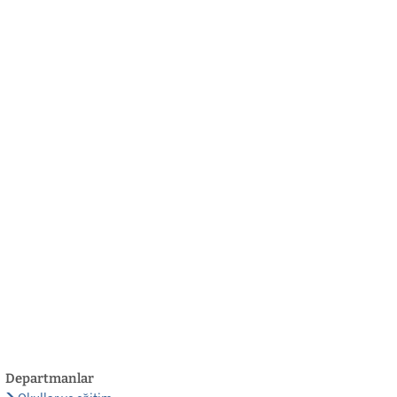
български
українська
türkçe
english
العربية
persisch
deutsch
eli̇şmek
yaşa ve eğlen
Departmanlar