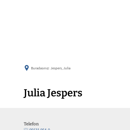
Buradasınız:
Jespers, Julia
Julia Jespers
Telefon
05631 954-0