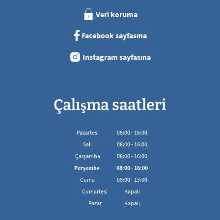
Veri koruma
Facebook sayfasına
Instagram sayfasına
Çalışma saatleri
Pazartesi
08
:
00
-
16:00
08:00'den 16:00'ya kadar
Salı
08
:
00
-
16:00
08:00'den 16:00'ya kadar
Çarşamba
08
:
00
-
16:00
08:00'den 16:00'ya kadar
Perşembe
08
:
00
-
16:00
08:00'den 16:00'ya kadar
Cuma
08
:
00
-
13:00
08:00 - 13:00 arası
Cumartesi
Kapalı
Pazar
Kapalı