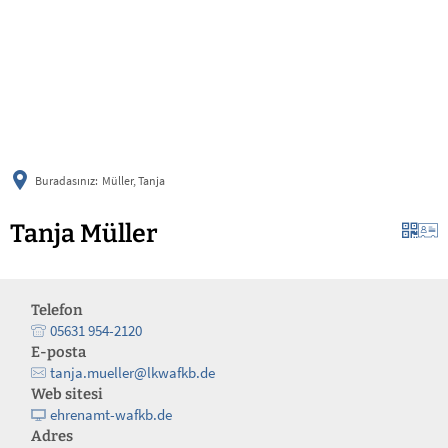
українська
türkçe
english
العربية
persisch
deutsch
Buradasınız:
Müller, Tanja
Tanja Müller
Telefon
05631 954-2120
E-posta
tanja.mueller@lkwafkb.de
Web sitesi
ehrenamt-wafkb.de
Adres