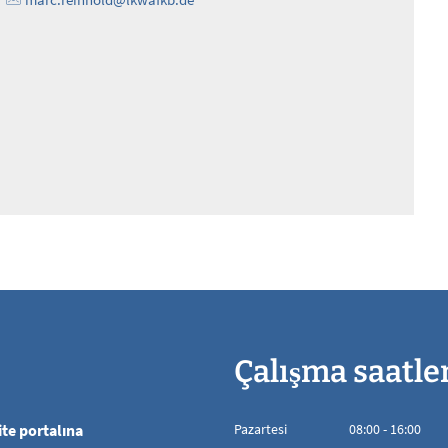
Çalışma saatle
te portalına
Pazartesi
08
:
00
-
16:00