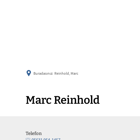
Buradasınız:
Reinhold, Marc
Marc Reinhold
Telefon
05631 954-1457