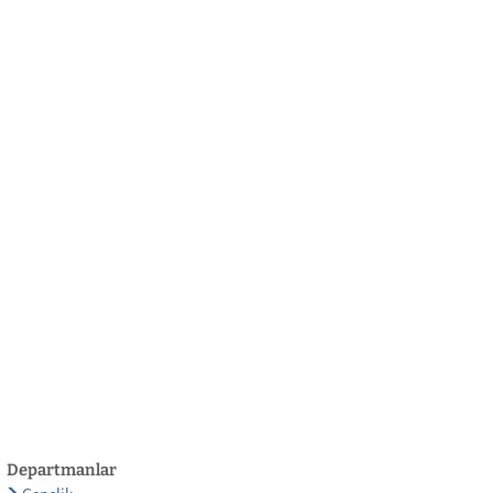
български
українська
türkçe
english
العربية
persisch
deutsch
eli̇şmek
yaşa ve eğlen
Departmanlar